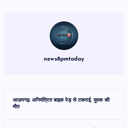
news8pmtoday
P
आज़मगढ़: अनियंत्रित बाइक पेड़ से टकराई, युवक की
o
मौत
s