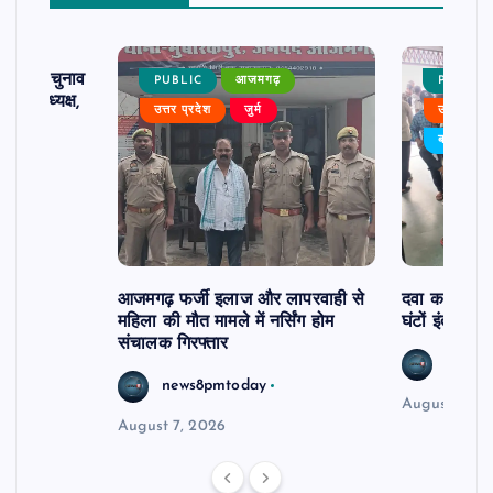
ढ़ का चुनाव
PUBLIC
आजमगढ़
PUBLIC
 बने अध्यक्ष,
उत्तर प्रदेश
जुर्म
उत्तर प्रदे
र्विरोध
बड़ी खबर
आजमगढ़ फर्जी इलाज और लापरवाही से
दवा कक्ष में ज
महिला की मौत मामले में नर्सिंग होम
घंटों इंतजार
संचालक गिरफ्तार
news8
news8pmtoday
August 6, 2
August 7, 2026