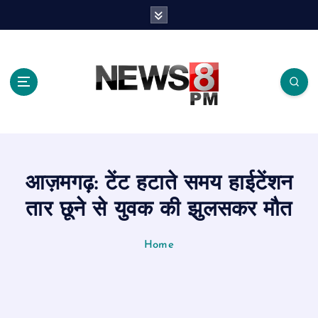
S
k
i
p
t
o
c
o
n
t
e
आज़मगढ़: टेंट हटाते समय हाईटेंशन
n
t
तार छूने से युवक की झुलसकर मौत
Home