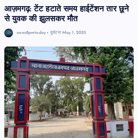
आज़मगढ़: टेंट हटाते समय हाईटेंशन तार छूने
से युवक की झुलसकर मौत
news8pmtoday
दुर्घटना
May 1, 2025