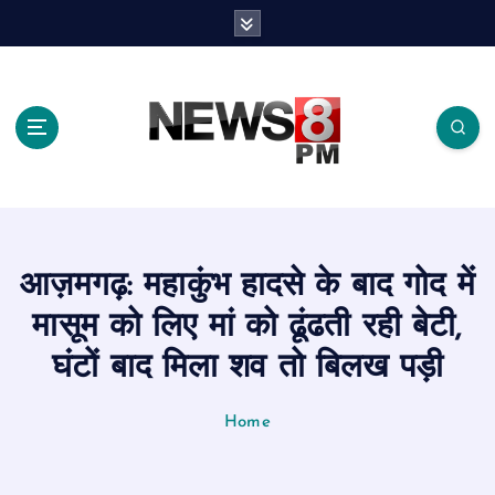
S
k
i
p
t
o
c
o
n
t
e
आज़मगढ़: महाकुंभ हादसे के बाद गोद में
n
t
मासूम को लिए मां को ढूंढती रही बेटी,
घंटों बाद मिला शव तो बिलख पड़ी
Home