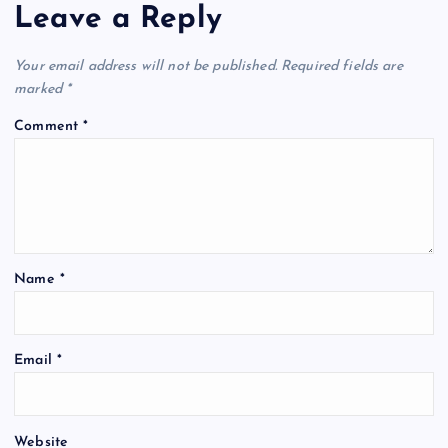
Leave a Reply
v
Your email address will not be published.
Required fields are
i
marked
*
Comment
*
g
a
t
Name
*
i
o
Email
*
n
Website