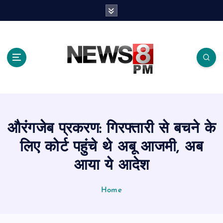
S
k
i
p
t
o
c
o
n
t
e
औरंगजेब प्रकरण: गिरफ्तारी से बचने के
n
t
लिए कोर्ट पहुंचे थे अबू आजमी, अब
आया ये आदेश
Home