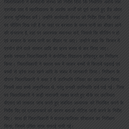
जिलाधिकारी ने कार्यदायी संस्था को निर्देश दिया कि निर्धारित अवधि तक
प्रत्येक दशा में महाविद्यालय के अवशेष कार्यों को पूर्ण कराते हुए हैंड ओवर
करना सुनिश्चित करें। उन्होंने कार्यदायी संस्था को निर्देश दिया कि जहां
पर सीलिंग दिख रही है या जहां पर बरसात के समय पानी का बौछार आने
की संभावना है, वहां पर आवश्यक व्यवस्था करें, जिससे कि सीलिंग न हो
एवं बरसात के समय पानी का बौछार ना आए। उन्होंने कहा कि किचन में
प्रयोग होने वाले सामान आदि का क्रय समय से कर लिया जाए।
इसके पश्चात जिलाधिकारी ने कंपोजिट विद्यालय हरिहरपुर का निरीक्षण
किया। जिलाधिकारी ने क्लास रूम में जाकर बच्चों से किताबें पढ़वाई एवं
बच्चों से ड्रेस तथा खाने आदि के संबंध में जानकारी लिया। निरीक्षण के
दौरान जिलाधिकारी ने कक्षा 7 में उपस्थिति पंजिका का अवलोकन किया,
जिसमें आठ बच्चे अनुपस्थित थे, परंतु उनकी उपस्थिति दर्ज पाई गई। जिस
पर जिलाधिकारी ने कड़ी नाराजगी व्यक्त करते हुए मौके पर उपस्थित
बीएसए को तत्काल जांच करते हुए संबंधित अध्यापक को निलंबित करने के
निर्देश दिए एवं प्रधानाचार्य को कारण बताओ नोटिस जारी करने के निर्देश
दिए। साथ ही जिलाधिकारी ने बालक/बालिका शौचालय का निरीक्षण
किया, जिसमें उचित साफ सफाई पायी गई।