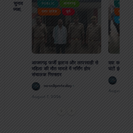
ढ़ का चुनाव
PUBLIC
आजमगढ़
PUBLIC
 बने अध्यक्ष,
उत्तर प्रदेश
जुर्म
उत्तर प्रदे
र्विरोध
बड़ी खबर
आजमगढ़ फर्जी इलाज और लापरवाही से
दवा कक्ष में ज
महिला की मौत मामले में नर्सिंग होम
घंटों इंतजार
संचालक गिरफ्तार
news8
news8pmtoday
August 6, 2
August 7, 2026