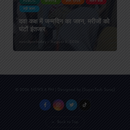
PUBLIC
आजमगढ़
उत्तर प्रदेश
जीवन शैली
बड़ी खबर
दवा कक्ष में जन्मदिन का जश्न, मरीजों को
घंटों इंतजार
news8pmtoday
August 6, 2026
© 2026 NEWS 8 PM | Designed by [SuperTech Suraj]
Back to Top