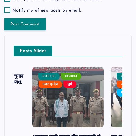
Notify me of new posts by email.
Posts Slider
ढ़ का चुनाव
PUBLIC
आजमगढ़
PUBLIC
 बने अध्यक्ष,
उत्तर प्रदेश
जुर्म
उत्तर प्रदे
र्विरोध
बड़ी खबर