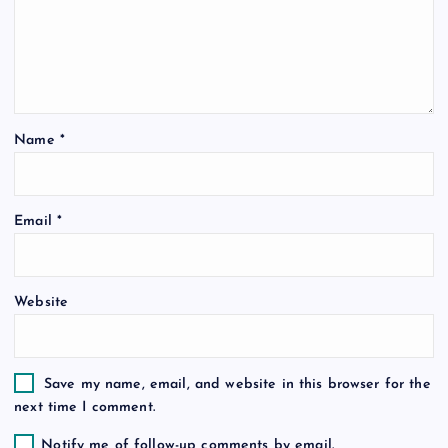
g
a
t
Name
*
i
o
Email
*
n
Website
Save my name, email, and website in this browser for the
next time I comment.
Notify me of follow-up comments by email.