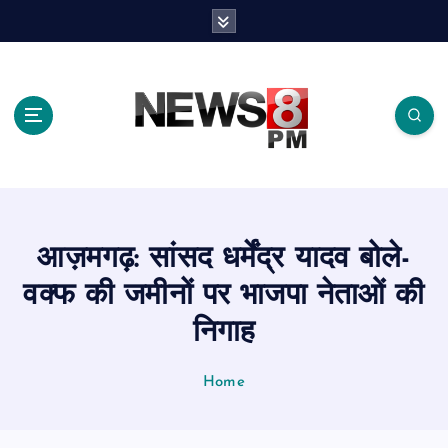
S
k
i
p
t
o
c
o
n
t
e
आज़मगढ़: सांसद धर्मेंद्र यादव बोले-
n
t
वक्फ की जमीनों पर भाजपा नेताओं की
निगाह
Home