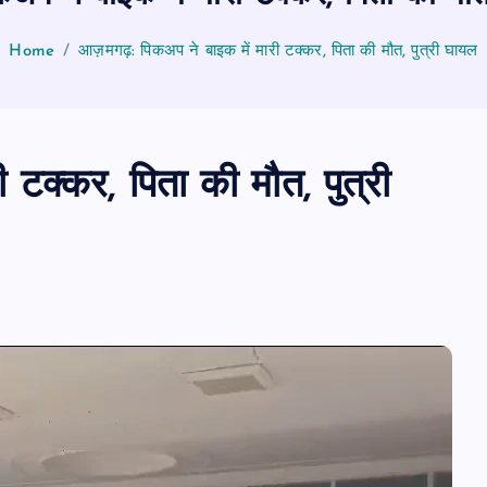
Home
आज़मगढ़: पिकअप ने बाइक में मारी टक्कर, पिता की मौत, पुत्री घायल
टक्कर, पिता की मौत, पुत्री
पीएमएस एसोसिएशन आजमगढ़ का चुनाव सम्प
डॉ. धनन्जय पाण्डेय बने अध्यक्ष, डॉ. अलेन्द्र
सचिव निर्विरोध निर्वाचित
news8pmtoday
August 6, 2026