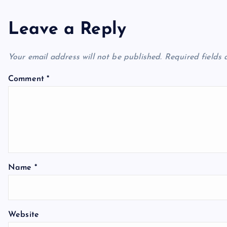
n
Leave a Reply
a
Your email address will not be published.
Required fields
v
Comment
*
i
g
a
Name
*
t
Website
i