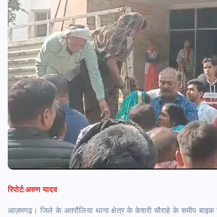
रिपोर्ट:अरुण यादव
आज़मगढ़। जिले के अतरौलिया थाना क्षेत्र के केशरी चौराहे के समीप बाइक