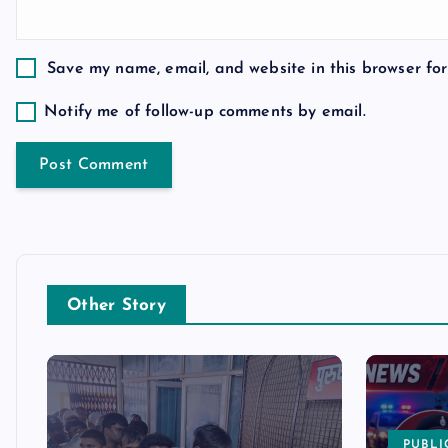
o
Save my name, email, and website in this browser for
n
Notify me of follow-up comments by email.
Other Story
PUBLI