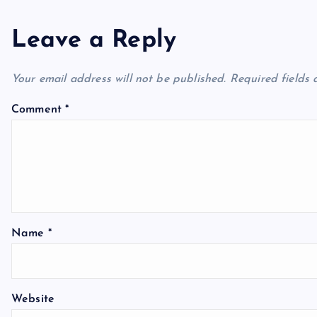
n
Leave a Reply
a
Your email address will not be published.
Required fields
v
Comment
*
i
g
a
Name
*
t
Website
i