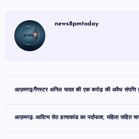
news8pmtoday
P
आज़मगढ़:गैंगस्टर अनिल यादव की एक करोड़ की अवैध संपत्ति क
o
s
आज़मगढ़: आदित्य सेठ हत्याकांड का पर्दाफाश, महिला सहित चा
t