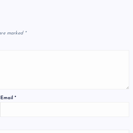
 are marked
*
Email
*