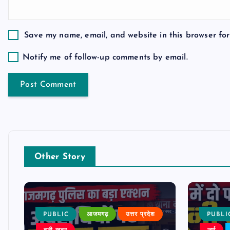
o
Save my name, email, and website in this browser for
n
Notify me of follow-up comments by email.
Other Story
PUBLIC
आजमगढ़
उत्तर प्रदेश
PUBLI