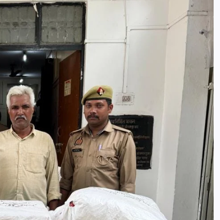
आजमगढ़ इजराइल में नौकरी दिलाने के नाम
भर्ती का झांसा,निजी रिक्रूटमेंट एजेंसी पर
मुकदमा दर्ज
news8pmtoday
August 5, 2026