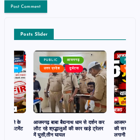
Posts Slider
PUBLIC
आजमगढ़
PUBLIC
बर
राज्य
उत्तर प्रदेश
दुर्घटना
उत्तर प्रदे
ी दिलाने के
आजमगढ़ बाबा बैद्यनाथ धाम से दर्शन कर
आजमगढ़ में 5 
ी रिक्रूटमेंट
लौट रहे श्रद्धालुओं की कार खड़े ट्रेलर
की सख्त कार्र
में घुसी,तीन घायल
लगानी होगी ह