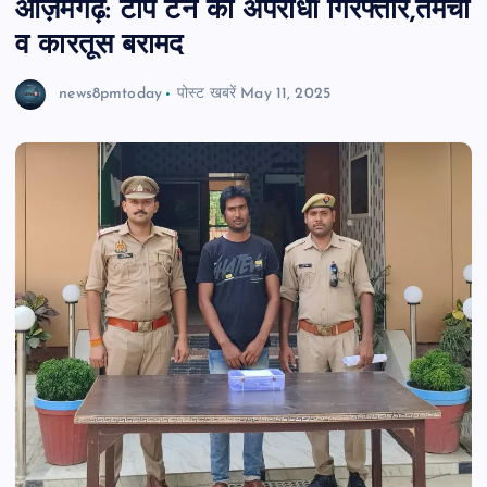
आज़मगढ़: टॉप टेन का अपराधी गिरफ्तार,तमंचा
व कारतूस बरामद
news8pmtoday
पोस्ट खबरें
May 11, 2025