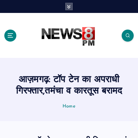
S
k
i
p
t
o
c
o
n
t
e
आज़मगढ़: टॉप टेन का अपराधी
n
t
गिरफ्तार,तमंचा व कारतूस बरामद
Home