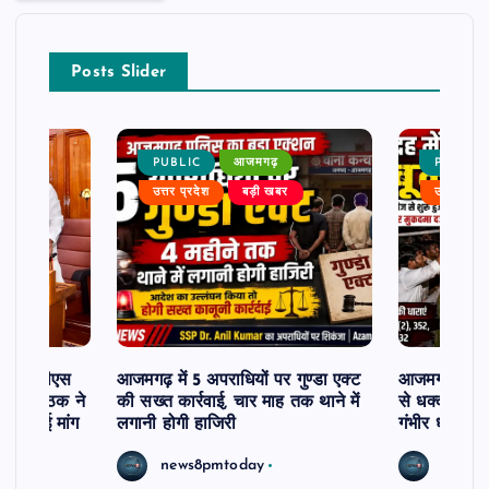
Posts Slider
PUBLIC
आजमगढ़
PUBLIC
बर
उत्तर प्रदेश
बड़ी खबर
उत्तर प्रदे
जमगढ़ एटीएस
आजमगढ़ में 5 अपराधियों पर गुण्डा एक्ट
आजमगढ़ में दो प
हादुर पाठक ने
की सख्त कार्रवाई, चार माह तक थाने में
से धक्का-मुक्
की उठाई मांग
लगानी होगी हाजिरी
गंभीर धाराओं म
news8pmtoday
news8