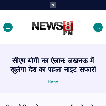
S
k
i
p
t
o
c
o
n
t
e
सीएम योगी का ऐलान: लखनऊ में
n
t
खुलेगा देश का पहला नाइट सफारी
Home