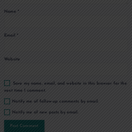
t
Name
*
i
o
Email
*
n
Website
Save my name, email, and website in this browser for the
next time I comment.
Notify me of follow-up comments by email.
Notify me of new posts by email.