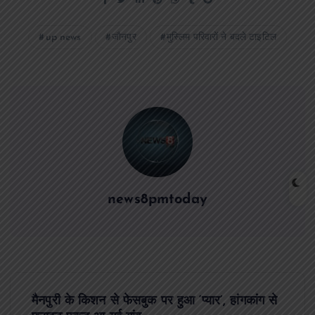
up news
जौनपुर
मुस्लिम परिवारों ने बदले टाइटिल
news8pmtoday
P
मैनपुरी के किशन से फेसबुक पर हुआ ‘प्यार’, हांगकांग से