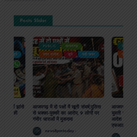
Posts Slider
PUBLIC
आजमगढ़
PUBLIC
ैली
जुर्म
उत्तर प्रदेश
जुर्म
बड़ी खबर
उत्तर प्रदे
र फर्जी झांसे
आजमगढ़ में दो पक्षों में खूनी संघर्ष,पुलिस
आजमगढ़ दो सा
81 लाख की
से धक्का-मुक्की का आरोप, 9 लोगों पर
युवती से अभद्र
गंभीर धाराओं में मुकदमा
आदेश पर 10 
एफआईआर दर्
news8pmtoday