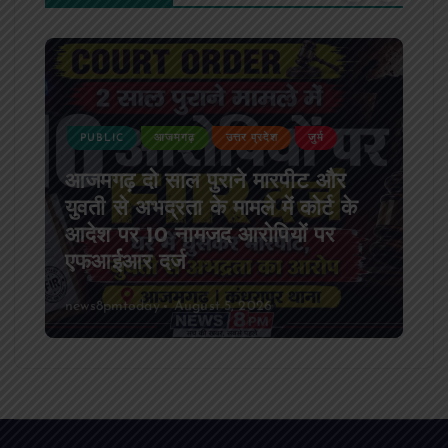
PUBLIC
आजमगढ़
उत्तर प्रदेश
जुर्म
आजमगढ़ दो साल पुराने मारपीट और
युवती से अभद्रता के मामले में कोर्ट के
आदेश पर 10 नामजद आरोपियों पर
एफआईआर दर्ज
news8pmtoday
August 5, 2026