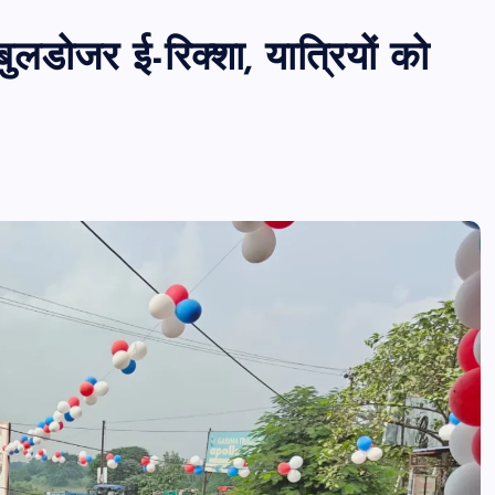
लडोजर ई-रिक्शा, यात्रियों को
पीएमएस एसोसिएशन आजमगढ़ का चुनाव सम्प
डॉ. धनन्जय पाण्डेय बने अध्यक्ष, डॉ. अलेन्द्र
सचिव निर्विरोध निर्वाचित
news8pmtoday
August 6, 2026