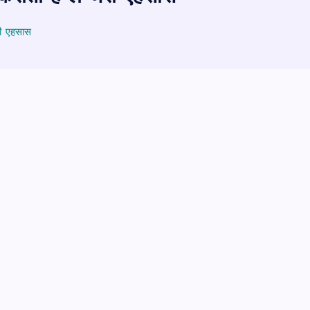
री एहसास