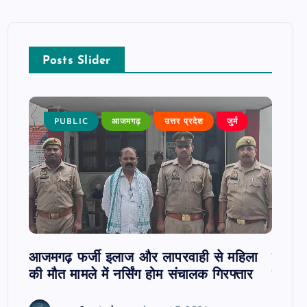
Posts Slider
न्न,
PUBLIC
आजमगढ़
उत्तर प्रदेश
जुर्म
P
 कुमार
जी
आजमगढ़ फर्जी इलाज और लापरवाही से महिला
दवा कक्
की मौत मामले में नर्सिंग होम संचालक गिरफ्तार
इंतजार