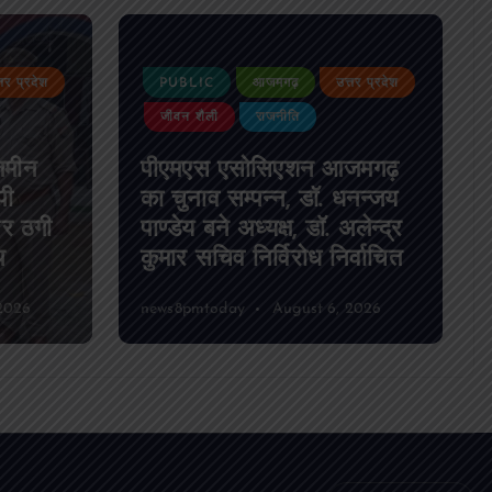
्तर प्रदेश
PUBLIC
आजमगढ़
उत्तर प्रदेश
जीवन शैली
राजनीति
जमीन
पीएमएस एसोसिएशन आजमगढ़
पी
का चुनाव सम्पन्न, डॉ. धनन्जय
पर ठगी
पाण्डेय बने अध्यक्ष, डॉ. अलेन्द्र
प
कुमार सचिव निर्विरोध निर्वाचित
2026
news8pmtoday
August 6, 2026