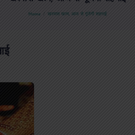
Home
खरमास खत्म, आज से गूंजेगी शहनाई
नाई
पीएमएस एसोसिएशन आजमगढ़ का चुनाव सम्प
डॉ. धनन्जय पाण्डेय बने अध्यक्ष, डॉ. अलेन्द्र
सचिव निर्विरोध निर्वाचित
news8pmtoday
August 6, 2026