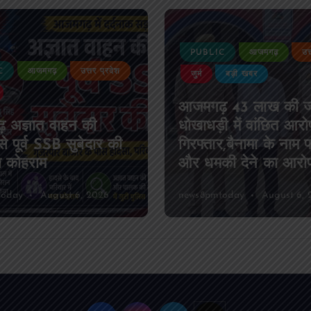
PUBLIC
आजमगढ़
उत
C
आजमगढ़
उत्तर प्रदेश
जुर्म
बड़ी खबर
आजमगढ़ 43 लाख की 
 अज्ञात वाहन की
धोखाधड़ी में वांछित आरो
े पूर्व SSB सुबेदार की
गिरफ्तार,बैनामा के नाम 
ा कोहराम
और धमकी देने का आरो
today
August 6, 2026
news8pmtoday
August 6, 