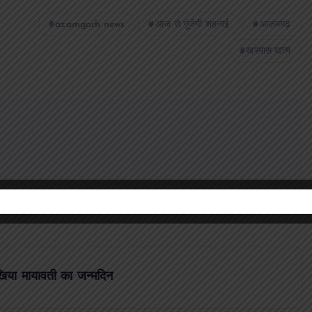
azamgarh news
आज से गूंजेगी शहनाई
आज़मगढ़
खरमास खत्म
िया मायावती का जन्मदिन