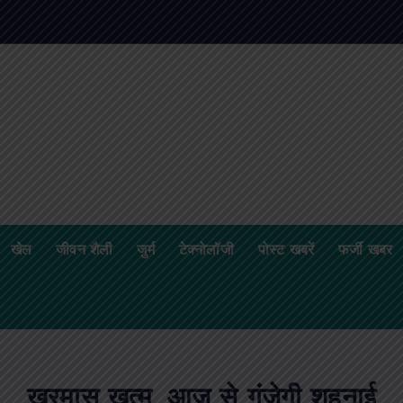
खेल
जीवन शैली
जुर्म
टेक्नोलॉजी
पोस्ट खबरें
फर्जी खबर
खरमास खत्म, आज से गूंजेगी शहनाई