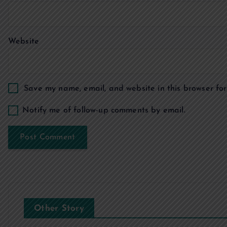
t
Website
i
o
Save my name, email, and website in this browser for
n
Notify me of follow-up comments by email.
Other Story