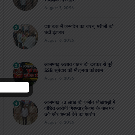
संचालक गिरफ्तार
August 7, 2026
दवा कक्ष में जन्मदिन का जश्न, मरीजों को
2
घंटों इंतजार
August 6, 2026
आजमगढ़ अज्ञात वाहन की टक्कर से पूर्व
3
SSB सुबेदार की मौत,मचा कोहराम
August 6, 2026
आजमगढ़ 43 लाख की जमीन धोखाधड़ी में
4
वांछित आरोपी गिरफ्तार,बैनामा के नाम पर
ठगी और धमकी देने का आरोप
August 6, 2026