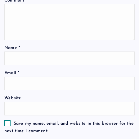
Comment
*
g
a
t
Name
*
i
o
Email
*
n
Website
Save my name, email, and website in this browser for the
next time I comment.