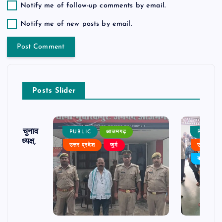
Notify me of follow-up comments by email.
Notify me of new posts by email.
Posts Slider
ढ़ का चुनाव
PUBLIC
आजमगढ़
PUBLIC
 बने अध्यक्ष,
उत्तर प्रदेश
जुर्म
उत्तर प्रदे
र्विरोध
बड़ी खबर