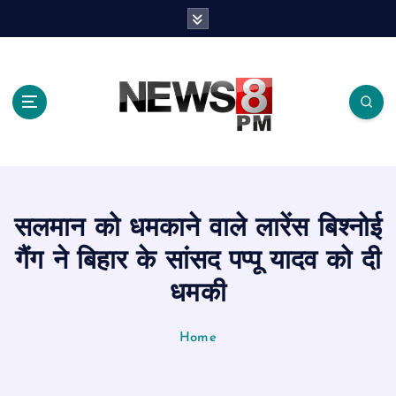
S
k
i
p
t
o
c
o
n
t
e
सलमान को धमकाने वाले लारेंस बिश्नोई
n
t
गैंग ने बिहार के सांसद पप्पू यादव को दी
धमकी
Home