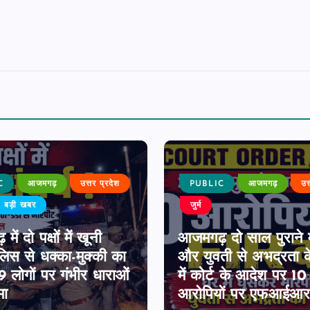
C
आजमगढ़
उत्तर प्रदेश
PUBLIC
आजमगढ़
उत
बड़ी खबर
जुर्म
ें दो पक्षों में खूनी
आजमगढ़ दो साल पुराने 
पुलिस से धक्का-मुक्की का
और युवती से अभद्रता क
 लोगों पर गंभीर धाराओं
में कोर्ट के आदेश पर 1
मा
आरोपियों पर एफआईआर 