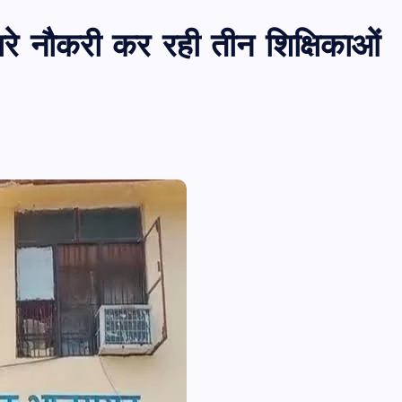
ारे नौकरी कर रही तीन शिक्षिकाओं
PUBLIC
आजमगढ़
उत्तर प्रदेश
बड़ी
राज्य
आजमगढ़ इजराइल में नौकरी दिलाने के नाम
भर्ती का झांसा,निजी रिक्रूटमेंट एजेंसी पर
मुकदमा दर्ज