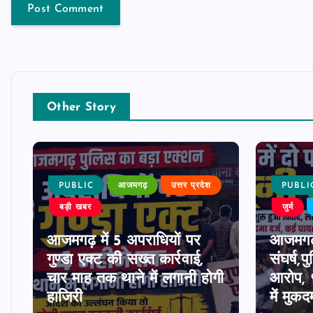
Other Story
PUBLIC
आजमगढ़
उत्तर प्रदेश
PUBLI
बड़ी खबर
जुर्म
आजमगढ़ में 5 अपराधियों पर
आजमगढ़ म
ी
गुण्डा एक्ट की सख्त कार्रवाई,
संघर्ष,
चार माह तक थाने में लगानी होगी
आरोप, 9
हाजिरी
में मुकद