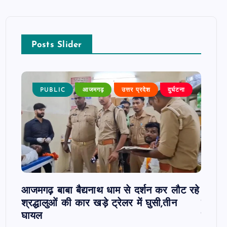
Posts Slider
 खबर
PUBLIC
आजमगढ़
उत्तर प्रदेश
दुर्घटना
P
 पर
आजमगढ़ बाबा बैद्यनाथ धाम से दर्शन कर लौट रहे
आजमगढ़
श्रद्धालुओं की कार खड़े ट्रेलर में घुसी,तीन
कार्रव
घायल
हाजिरी