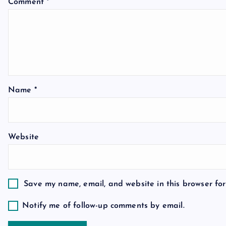
v
Comment
*
i
g
a
Name
*
t
Website
i
o
Save my name, email, and website in this browser for
n
Notify me of follow-up comments by email.