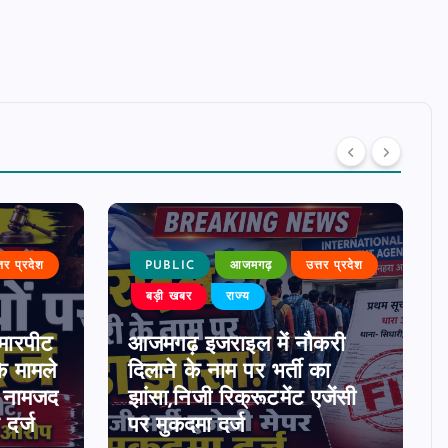
्तर प्रदेश
PUBLIC
आजमगढ़
उत्तर प्रदेश
बड़ी खबर
राज्य
मारपीट
आजमगढ़ इजराइल में नौकरी
े मामले
दिलाने के नाम पर भर्ती का
0 नामजद
झांसा,निजी रिक्रूटमेंट एजेंसी
दर्ज
पर मुकदमा दर्ज