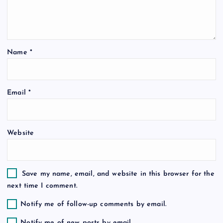
a
t
Name
*
i
o
Email
*
n
Website
Save my name, email, and website in this browser for the
next time I comment.
Notify me of follow-up comments by email.
Notify me of new posts by email.