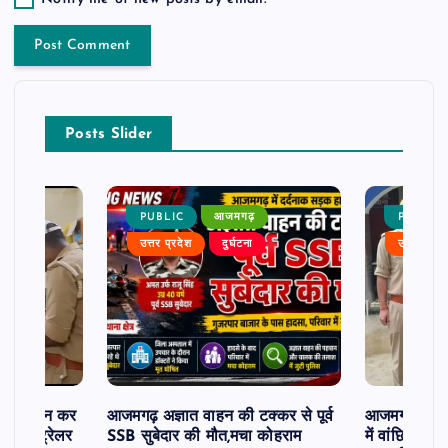
Posts Slider
PUBLIC
आजमगढ़
PUBLIC
उत्तर प्रदेश
दुर्घटना
उत्तर प्रदे
म से दर्शन कर
आजमगढ़ अज्ञात वाहन की टक्कर से पूर्व
आजमगढ़ 43 ल
र खड़े ट्रेलर
SSB सुबेदार की मौत,मचा कोहराम
में वांछित आरो