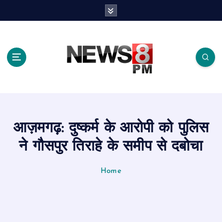
S
k
i
p
t
o
c
o
n
t
e
आज़मगढ़: दुष्कर्म के आरोपी को पुलिस
n
t
ने गौसपुर तिराहे के समीप से दबोचा
Home