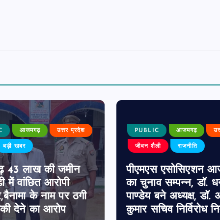
C
आजमगढ़
उत्तर प्रदेश
PUBLIC
आजमगढ़
उत
बड़ी खबर
जीवन शैली
राजनीति
़ 43 लाख की जमीन
पीएमएस एसोसिएशन आ
ी में वांछित आरोपी
का चुनाव सम्पन्न, डॉ. 
र,बैनामा के नाम पर ठगी
पाण्डेय बने अध्यक्ष, डॉ. अ
ी देने का आरोप
कुमार सचिव निर्विरोध निर