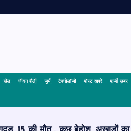
न
खेल
जीवन शैली
जुर्म
टेक्नोलॉजी
पोस्ट खबरें
फर्जी खबर
दड़, 15 की मौत… कुछ बेहोश, अखाड़ों का