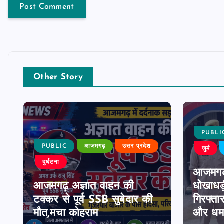
Other Story
PUBLI
PUBLIC
आजमगढ़
उत्तर प्रदेश
जुर्म
दुर्घटना
आजमगढ
आजमगढ़ अज्ञात वाहन की
धोखाधड़
टक्कर से पूर्व SSB सुबेदार की
गिरफ्ता
मौत,मचा कोहराम
और धमक