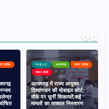
्तर प्रदेश
PUBLIC
आजमगढ़
उत्तर प्रदेश
जीवन शैली
जमगढ़
आजमगढ़ में राज्य आयुक्त
धनन्जय
दिव्यांगजन की मोबाइल कोर्ट,
लेन्द्र
मौके पर सुनीं शिकायतें,कई
्वाचित
मामलों का तत्काल निस्तारण