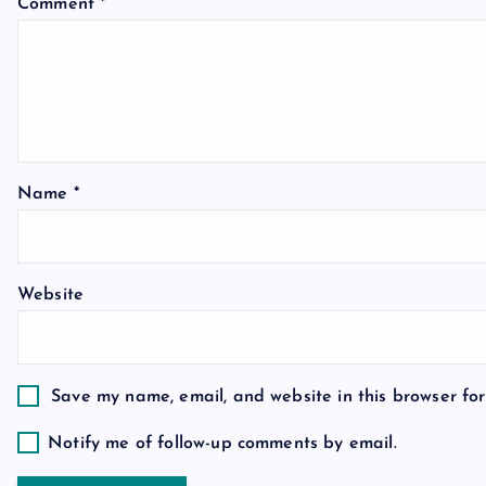
v
Comment
*
i
g
a
Name
*
t
Website
i
o
Save my name, email, and website in this browser for
n
Notify me of follow-up comments by email.