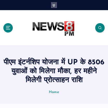
S
k
i
p
t
o
c
o
n
t
e
पीएम इंटर्नशिप योजना में UP के 8506
n
t
युवाओं को मिलेगा मौका, हर महीने
मिलेगी प्रोत्साहन राशि
Home