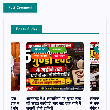
Posts Slider
PUBLIC
आजमगढ़
PUBLIC
बर
उत्तर प्रदेश
बड़ी खबर
उत्तर प्रदे
जमगढ़ एटीएस
आजमगढ़ में 5 अपराधियों पर गुण्डा एक्ट
आजमगढ़ में दो प
हादुर पाठक ने
की सख्त कार्रवाई, चार माह तक थाने में
से धक्का-मुक्
की उठाई मांग
लगानी होगी हाजिरी
गंभीर धाराओं म