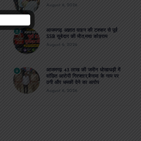
August 6, 2026
आजमगढ़ अज्ञात वाहन की टक्कर से पूर्व
3
SSB सुबेदार की मौत,मचा कोहराम
August 6, 2026
आजमगढ़ 43 लाख की जमीन धोखाधड़ी में
4
वांछित आरोपी गिरफ्तार,बैनामा के नाम पर
ठगी और धमकी देने का आरोप
August 6, 2026