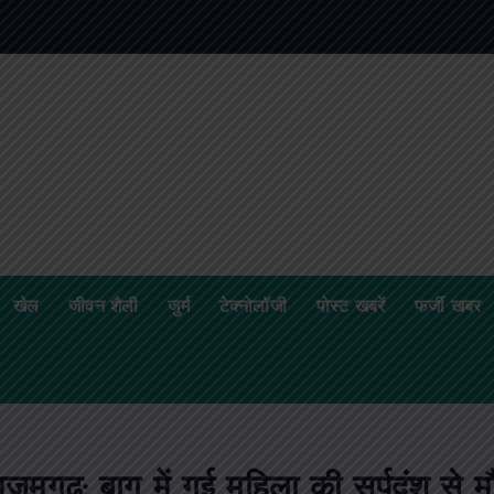
खेल
जीवन शैली
जुर्म
टेक्नोलॉजी
पोस्ट खबरें
फर्जी खबर
ज़मगढ़: बाग में गई महिला की सर्पदंश से म