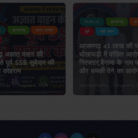
PUBLIC
आजमगढ़
उत्तर प्रदेश
PUBLIC
जुर्म
बड़ी खबर
जीवन शैली
आजमगढ़ 43 लाख की जमीन
पीएमएस ए
धोखाधड़ी में वांछित आरोपी
का चुनाव स
गिरफ्तार,बैनामा के नाम पर ठगी
पाण्डेय बने 
और धमकी देने का आरोप
कुमार सचिव 
news8pmtoday
August 6, 2026
news8pmtoda