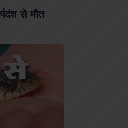
पदंश से मौत
पीएमएस एसोसिएशन आजमगढ़ का चुनाव सम्प
डॉ. धनन्जय पाण्डेय बने अध्यक्ष, डॉ. अलेन्द्र
सचिव निर्विरोध निर्वाचित
news8pmtoday
August 6, 2026