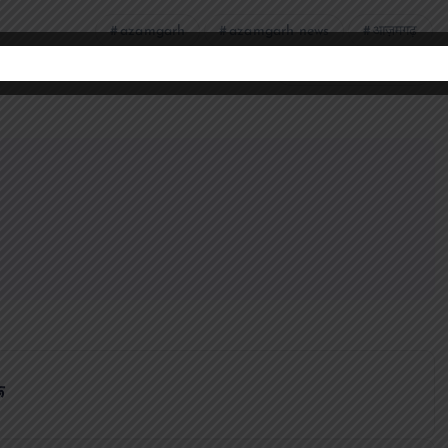
azamgarh
azamgarh news
आज़मगढ़
सर्पदंश से महिला की मौत
ू