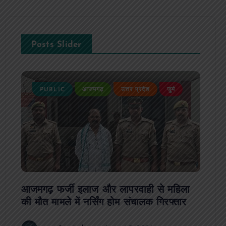
Posts Slider
न्न,
PUBLIC
आजमगढ़
उत्तर प्रदेश
जुर्म
P
 कुमार
जी
आजमगढ़ फर्जी इलाज और लापरवाही से महिला
दवा कक्
की मौत मामले में नर्सिंग होम संचालक गिरफ्तार
इंतजार