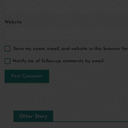
t
Website
i
o
Save my name, email, and website in this browser for
n
Notify me of follow-up comments by email.
Other Story