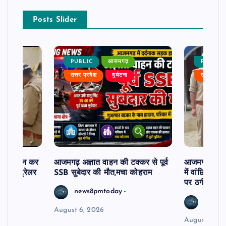
Posts Slider
PUBLIC
आजमगढ़
PUBLIC
उत्तर प्रदेश
दुर्घटना
उत्तर प्रदे
म से दर्शन कर
आजमगढ़ अज्ञात वाहन की टक्कर से पूर्व
आजमगढ़ 43 ल
र खड़े ट्रेलर
SSB सुबेदार की मौत,मचा कोहराम
में वांछित आरो
पर ठगी और ध
news8pmtoday
news8
August 6, 2026
August 6, 2