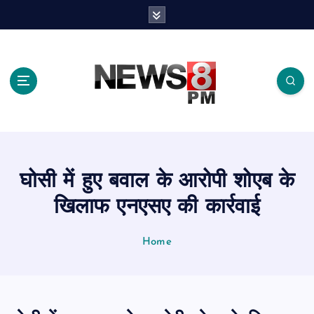
S
k
i
p
t
o
c
o
n
t
e
घोसी में हुए बवाल के आरोपी शोएब के
n
t
खिलाफ एनएसए की कार्रवाई
Home