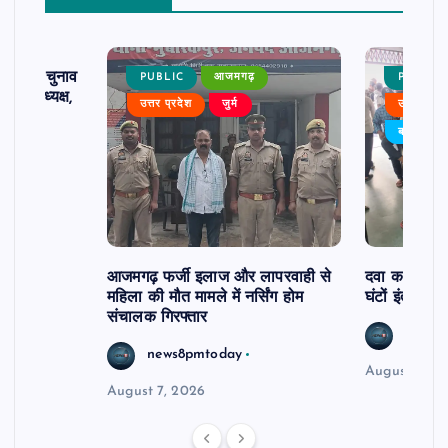
ढ़ का चुनाव
PUBLIC
आजमगढ़
PUBLIC
 बने अध्यक्ष,
उत्तर प्रदेश
जुर्म
उत्तर प्रदे
र्विरोध
बड़ी खबर
आजमगढ़ फर्जी इलाज और लापरवाही से
दवा कक्ष में ज
महिला की मौत मामले में नर्सिंग होम
घंटों इंतजार
संचालक गिरफ्तार
news8
news8pmtoday
August 6, 2
August 7, 2026