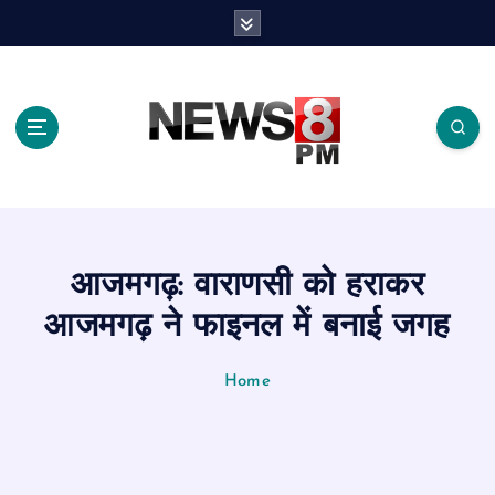
S
k
i
p
t
o
c
o
n
t
e
आजमगढ़: वाराणसी को हराकर
n
t
आजमगढ़ ने फाइनल में बनाई जगह
Home