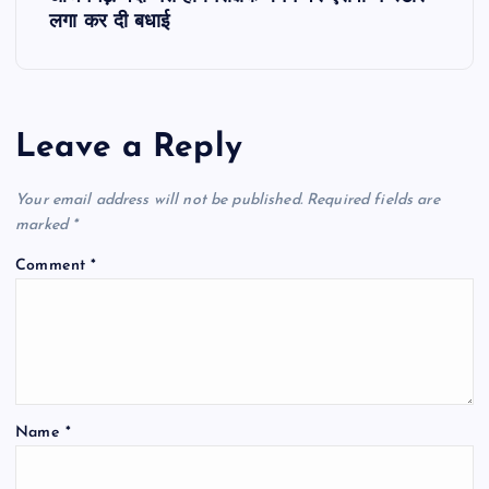
t
लगा कर दी बधाई
n
a
Leave a Reply
v
Your email address will not be published.
Required fields are
i
marked
*
Comment
*
g
a
t
Name
*
i