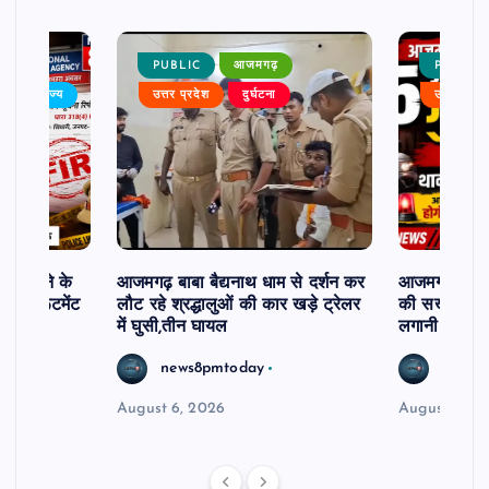
PUBLIC
आजमगढ़
PUBLIC
बर
राज्य
उत्तर प्रदेश
दुर्घटना
उत्तर प्रदे
ी दिलाने के
आजमगढ़ बाबा बैद्यनाथ धाम से दर्शन कर
आजमगढ़ में 5 
ी रिक्रूटमेंट
लौट रहे श्रद्धालुओं की कार खड़े ट्रेलर
की सख्त कार्र
में घुसी,तीन घायल
लगानी होगी ह
news8pmtoday
news8
August 6, 2026
August 5, 2