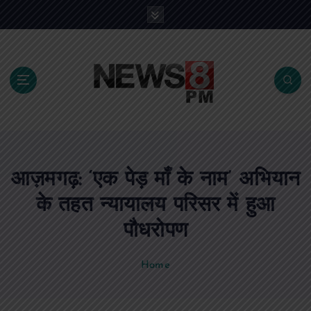
S
k
i
p
t
o
c
o
n
t
e
आज़मगढ़: ‘एक पेड़ माँ के नाम’ अभियान
n
t
के तहत न्यायालय परिसर में हुआ
पौधरोपण
Home