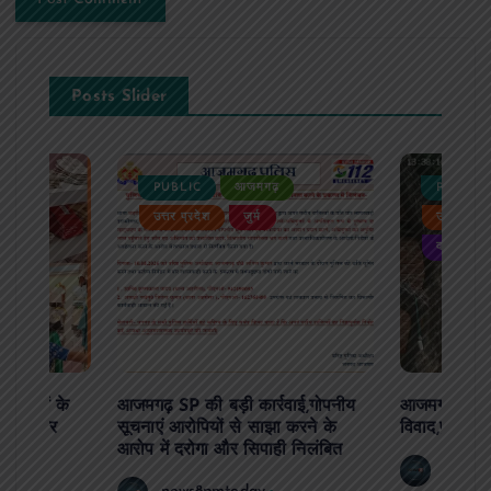
Posts Slider
PUBLIC
आजमगढ़
PUBLIC
ैली
उत्तर प्रदेश
जुर्म
उत्तर प्रदे
वायरल
’, बच्चों के
आजमगढ़ SP की बड़ी कार्रवाई,गोपनीय
आजमगढ़ रास्त
 रेंज और
सूचनाएं आरोपियों से साझा करने के
विवाद,पुलिस क
काना
आरोप में दरोगा और सिपाही निलंबित
news8