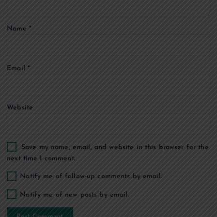
t
Name
*
i
o
Email
*
n
Website
Save my name, email, and website in this browser for the
next time I comment.
Notify me of follow-up comments by email.
Notify me of new posts by email.