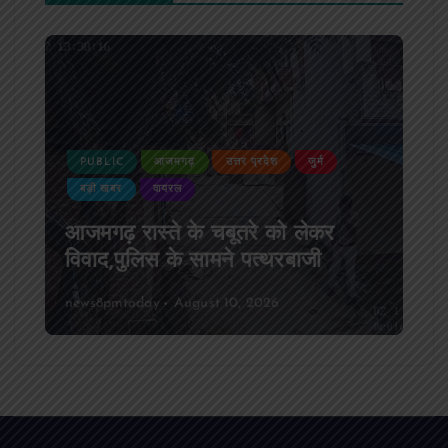
PUBLIC
आजमगढ़
उत्तर प्रदेश
जुर्म
बड़ी खबर
वायरल
आजमगढ़ रास्ते के चबूतरे को लेकर
विवाद,पुलिस के सामने पत्थरबाजी
news8pmtoday
August 10, 2026