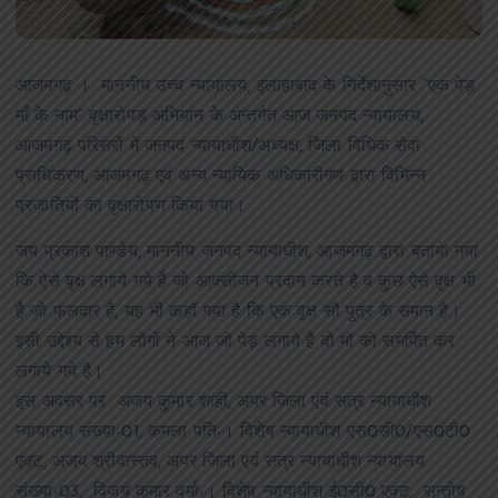
आजमगढ़ । माननीय उच्च न्यायालय, इलाहाबाद के निर्देशानुसार “एक पेड़
माँ के नाम” वृक्षारोपड़ अभियान के अन्तर्गत आज जनपद न्यायालय,
आजमगढ़ परिसरों में जनपद न्यायाधीश/अध्यक्ष, जिला विधिक सेवा
प्राधिकरण, आजमगढ़ एवं अन्य न्यायिक अधिकारीगण द्वारा विभिन्न
प्रजातियों का वृक्षारोपण किया गया।
जय प्रकाश पाण्डेय, माननीय जनपद न्यायाधीश, आजमगढ़ द्वारा बताया गया
कि ऐसे वृक्ष लगाये गये है जो आक्सीजन प्रदान करते है व कुछ ऐसे वृक्ष भी
है जो फलदार है, यह भी कहॉ गया है कि एक वृक्ष सौ पुत्र के समान है।
इसी उद्देश्य से हम लोगों ने आज जो पेड़ लगाये है वो मॉ को समर्पित कर
लगाये गये है।
इस अवसर पर अजय कुमार शाही, अपर जिला एवं सत्र न्यायाधीश
न्यायालय संख्या-01, कमला पति-। विशेष न्यायाधीश एस0सी0/एस0टी0
एक्ट, अजय श्रीवास्तव, अपर जिला एवं सत्र न्यायाधीश न्यायालय
संख्या-03, विजय कुमार वर्मा-। विशेष न्यायाधीश ई0सी0 एक्ट, सन्तोष