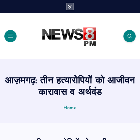
S
k
i
p
t
o
c
o
n
t
e
आज़मगढ़: तीन हत्यारोपियों को आजीवन
n
t
कारावास व अर्थदंड
Home