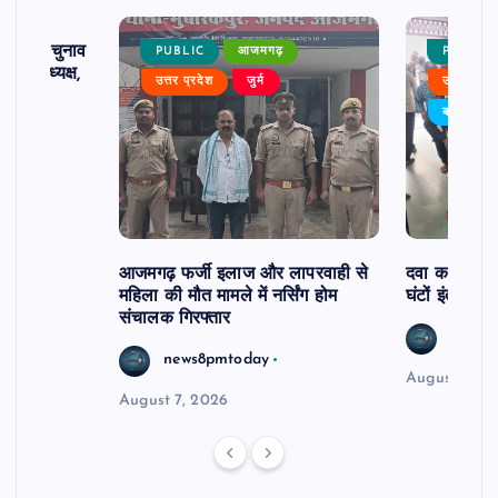
ढ़ का चुनाव
PUBLIC
आजमगढ़
PUBLIC
 बने अध्यक्ष,
उत्तर प्रदेश
जुर्म
उत्तर प्रदे
र्विरोध
बड़ी खबर
आजमगढ़ फर्जी इलाज और लापरवाही से
दवा कक्ष में ज
महिला की मौत मामले में नर्सिंग होम
घंटों इंतजार
संचालक गिरफ्तार
news8
news8pmtoday
August 6, 2
August 7, 2026