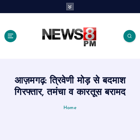
S
k
i
p
t
o
c
o
n
t
e
आज़मगढ़: त्रिवेणी मोड़ से बदमाश
n
t
गिरफ्तार, तमंचा व कारतूस बरामद
Home