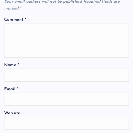
Your email address will not be published.
Required fields are
i
marked
*
Comment
*
g
a
t
Name
*
i
o
Email
*
n
Website