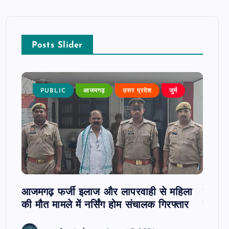
Posts Slider
न्न,
PUBLIC
आजमगढ़
उत्तर प्रदेश
जुर्म
P
 कुमार
जी
आजमगढ़ फर्जी इलाज और लापरवाही से महिला
दवा कक्
की मौत मामले में नर्सिंग होम संचालक गिरफ्तार
इंतजार