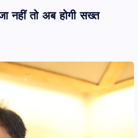
ा नहीं तो अब होगी सख्त
पीएमएस एसोसिएशन आजमगढ़ का चुनाव सम्प
डॉ. धनन्जय पाण्डेय बने अध्यक्ष, डॉ. अलेन्द्र
सचिव निर्विरोध निर्वाचित
news8pmtoday
August 6, 2026