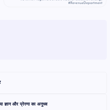
#RevenueDepartment
र
ाया ज्ञान और प्रेरणा का अनुभव