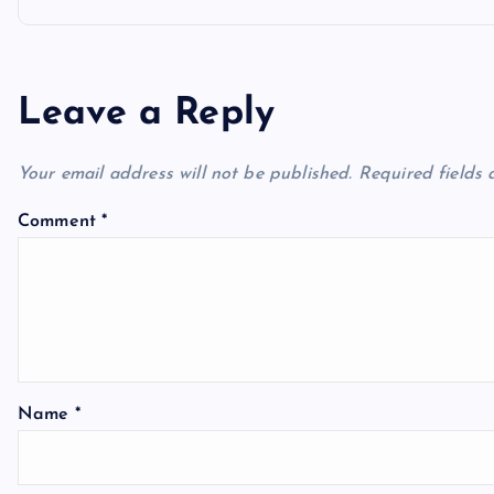
t
n
Leave a Reply
a
Your email address will not be published.
Required fields
v
Comment
*
i
g
a
Name
*
t