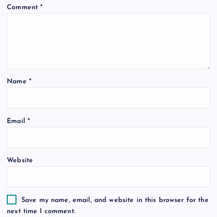
Comment
*
g
a
t
Name
*
i
o
Email
*
n
Website
Save my name, email, and website in this browser for the
next time I comment.