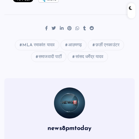
MLA रमाकांत यादव
आज़मगढ़
फ़र्ज़ी एनकाउंटर
समाजवादी पार्टी
सांसद धर्मेंद्र यादव
news8pmtoday