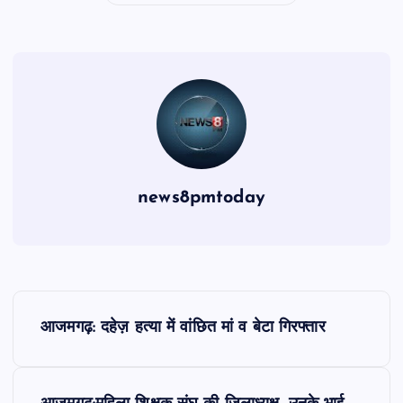
news8pmtoday
P
आजमगढ़: दहेज़ हत्या में वांछित मां व बेटा गिरफ्तार
o
s