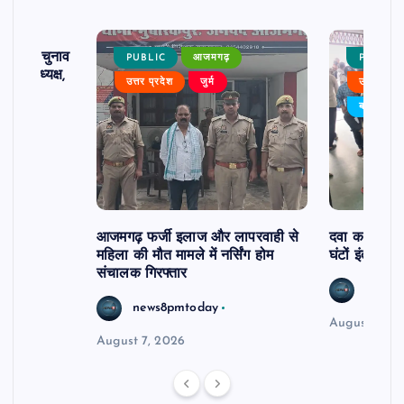
ढ़ का चुनाव
PUBLIC
आजमगढ़
PUBLIC
 बने अध्यक्ष,
उत्तर प्रदेश
जुर्म
उत्तर प्रदे
र्विरोध
बड़ी खबर
आजमगढ़ फर्जी इलाज और लापरवाही से
दवा कक्ष में ज
महिला की मौत मामले में नर्सिंग होम
घंटों इंतजार
संचालक गिरफ्तार
news8
news8pmtoday
August 6, 2
August 7, 2026