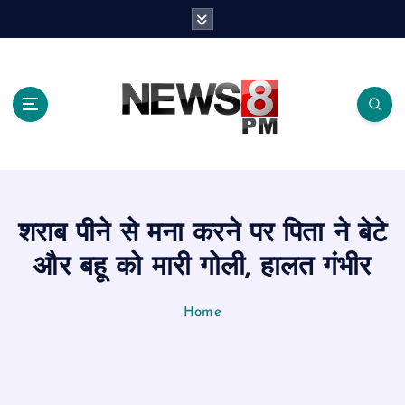
S
k
i
p
t
o
c
o
n
t
e
शराब पीने से मना करने पर पिता ने बेटे
n
t
और बहू को मारी गोली, हालत गंभीर
Home