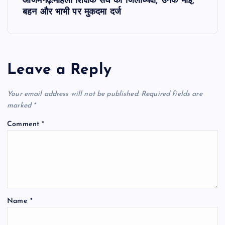
आजमगढ़:महिला शिक्षक संघ की जिलाध्यक्ष, उनके भाई,
बहन और भाभी पर मुकदमा दर्ज
t
n
a
Leave a Reply
v
Your email address will not be published.
Required fields are
marked
*
i
Comment
*
g
a
t
Name
*
i