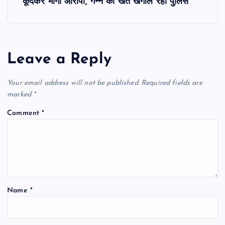
t
कूदकर भागा आरोपी, गन्ने का खेत खंगाल रही पुलिस
n
a
Leave a Reply
v
Your email address will not be published.
Required fields are
i
marked
*
Comment
*
g
a
t
Name
*
i
o