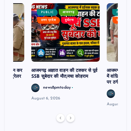
PUBLIC
आजमगढ़
PUBLIC
उत्तर प्रदेश
दुर्घटना
उत्तर प्रदे
म से दर्शन कर
आजमगढ़ अज्ञात वाहन की टक्कर से पूर्व
आजमगढ़ 43 ल
र खड़े ट्रेलर
SSB सुबेदार की मौत,मचा कोहराम
में वांछित आरो
पर ठगी और ध
news8pmtoday
news8
August 6, 2026
August 6, 2