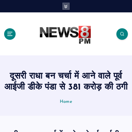
S
k
i
p
t
o
c
o
n
t
e
दूसरी राधा बन चर्चा में आने वाले पूर्व
n
t
आईजी डीके पंडा से 381 करोड़ की ठगी
Home