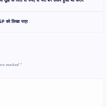
 दूल्हे के पिता से रुपए से भरा बैग लेकर हुआ था फरार
GP को लिखा पत्र
 are marked
*