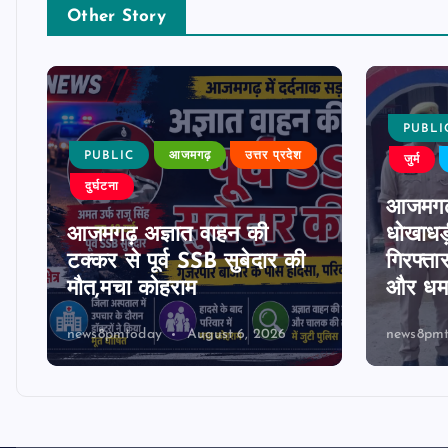
Other Story
PUBLI
PUBLIC
आजमगढ़
उत्तर प्रदेश
जुर्म
दुर्घटना
आजमगढ
आजमगढ़ अज्ञात वाहन की
धोखाधड़
टक्कर से पूर्व SSB सुबेदार की
गिरफ्ता
मौत,मचा कोहराम
और धमक
news8pmtoday
August 6, 2026
news8pm