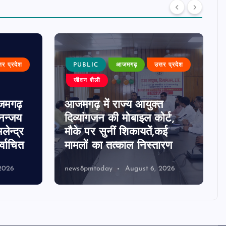
्तर प्रदेश
PUBLIC
आजमगढ़
उत्तर प्रदेश
जीवन शैली
जमगढ़
आजमगढ़ में राज्य आयुक्त
धनन्जय
दिव्यांगजन की मोबाइल कोर्ट,
लेन्द्र
मौके पर सुनीं शिकायतें,कई
्वाचित
मामलों का तत्काल निस्तारण
2026
news8pmtoday
August 6, 2026