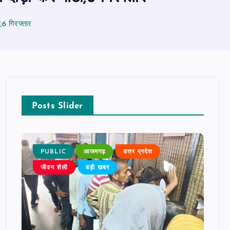
,6 गिरफ्तार
Posts Slider
PUBLIC
आजमगढ़
उत्तर प्रदेश
P
जीवन शैली
बड़ी खबर