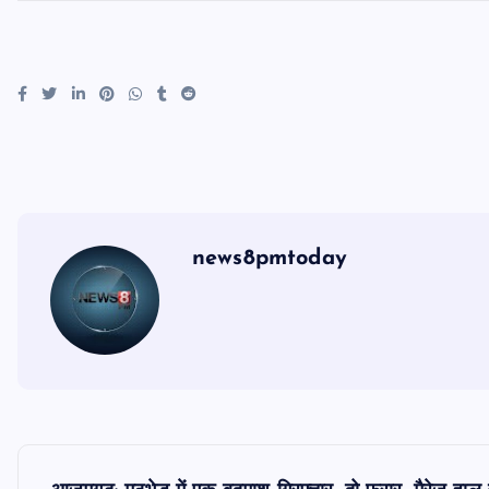
news8pmtoday
P