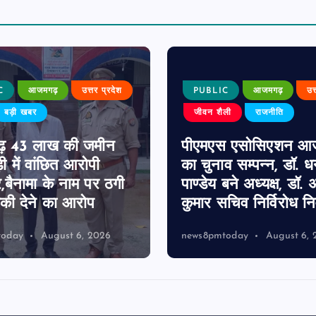
C
आजमगढ़
उत्तर प्रदेश
PUBLIC
आजमगढ़
उत
बड़ी खबर
जीवन शैली
राजनीति
़ 43 लाख की जमीन
पीएमएस एसोसिएशन आ
ी में वांछित आरोपी
का चुनाव सम्पन्न, डॉ. 
र,बैनामा के नाम पर ठगी
पाण्डेय बने अध्यक्ष, डॉ. अ
ी देने का आरोप
कुमार सचिव निर्विरोध निर
today
August 6, 2026
news8pmtoday
August 6, 