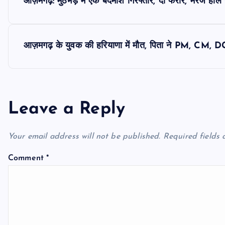
आज़मगढ़: मुठभेड़ में एक बदमाश गिरफ्तार, दो फरार, मैरेज हाल से
o
s
आज़मगढ़ के युवक की हरियाणा में मौत, पिता ने PM, CM, D
t
n
Leave a Reply
a
Your email address will not be published.
Required fields
v
Comment
*
i
g