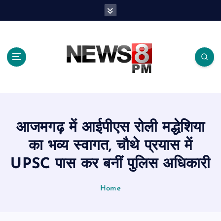
S
k
i
p
t
o
c
o
n
t
e
आजमगढ़ में आईपीएस रोली मद्धेशिया
n
t
का भव्य स्वागत, चौथे प्रयास में
UPSC पास कर बनीं पुलिस अधिकारी
Home