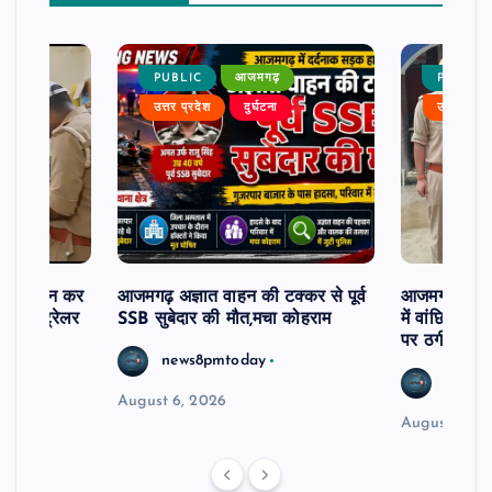
PUBLIC
आजमगढ़
PUBLIC
उत्तर प्रदेश
दुर्घटना
उत्तर प्रदे
म से दर्शन कर
आजमगढ़ अज्ञात वाहन की टक्कर से पूर्व
आजमगढ़ 43 ल
र खड़े ट्रेलर
SSB सुबेदार की मौत,मचा कोहराम
में वांछित आरो
पर ठगी और ध
news8pmtoday
news8
August 6, 2026
August 6, 2