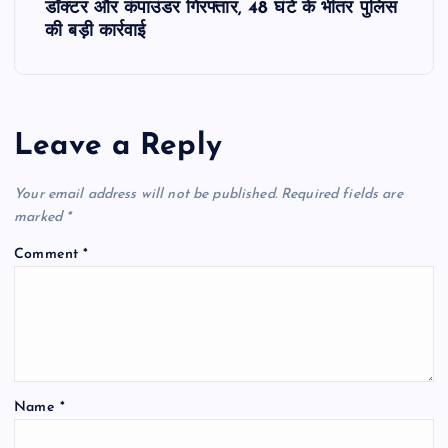
डॉक्टर और कंपाउंडर गिरफ्तार, 48 घंटे के भीतर पुलिस
n
की बड़ी कार्रवाई
a
v
Leave a Reply
i
Your email address will not be published.
Required fields are
g
marked
*
Comment
*
a
t
i
Name
*
o