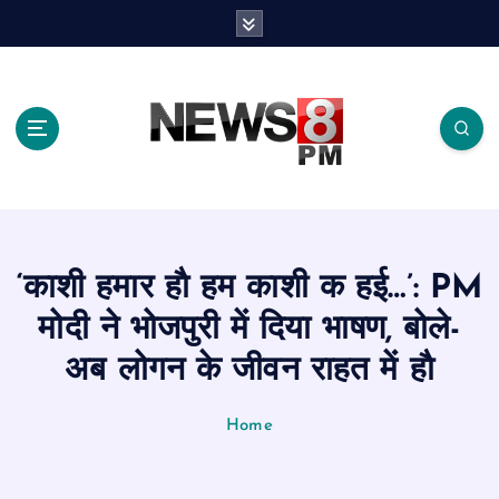
S
k
i
p
t
o
c
o
n
t
e
‘काशी हमार हाै हम काशी क हई…’: PM
n
t
मोदी ने भोजपुरी में दिया भाषण, बोले-
अब लोगन के जीवन राहत में हाै
Home