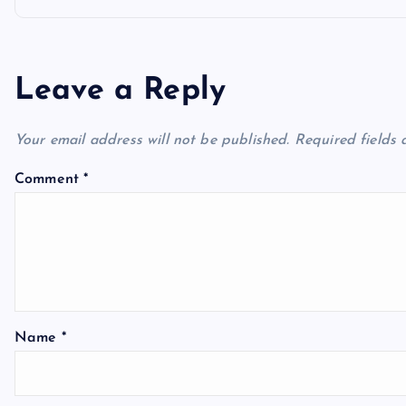
t
n
Leave a Reply
a
Your email address will not be published.
Required fields
v
Comment
*
i
g
a
Name
*
t