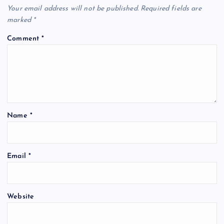
Your email address will not be published.
Required fields are
i
marked
*
Comment
*
g
a
t
Name
*
i
o
Email
*
n
Website