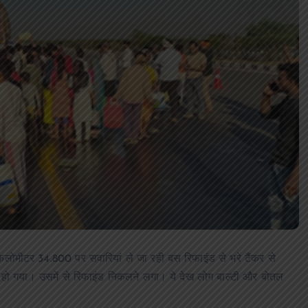
आजमगढ़ बाबा बैद्यनाथ धाम से दर्शन कर लौ
श्रद्धालुओं की कार खड़े ट्रेलर में घुसी,तीन
घायल
news8pmtoday
August 6, 2026
किलोमीटर 34.800 पर सवारियां ले जा रही बस रिफाइंड से भरे टैंकर से
त हो गया। उसमें से रिफाइंड निकलने लगा। ये देख लोग बाल्टी और बोतल