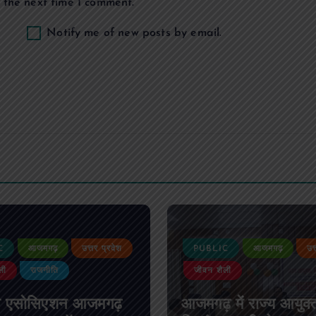
 the next time I comment.
Notify me of new posts by email.
C
आजमगढ़
उत्तर प्रदेश
PUBLIC
आजमगढ़
उत
ली
राजनीति
जीवन शैली
स एसोसिएशन आजमगढ़
आजमगढ़ में राज्य आयुक्