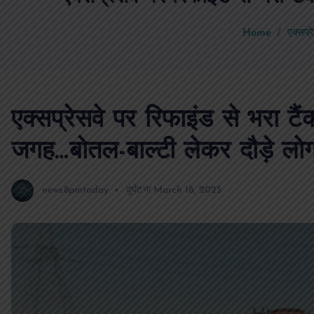
Home
एक्सप्
एक्सप्रेसवे पर रिफाइंड से भरा 
जगह…बोतल-बाल्टी लेकर दौड़े लो
news8pmtoday
दुर्घटना
March 18, 2025