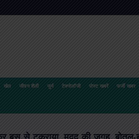
क
खेल
जीवन शैली
जुर्म
टेक्नोलॉजी
पोस्ट खबरें
फर्जी खबर
टैंकर बस से टकराया, मदद की जगह…बोतल-ब