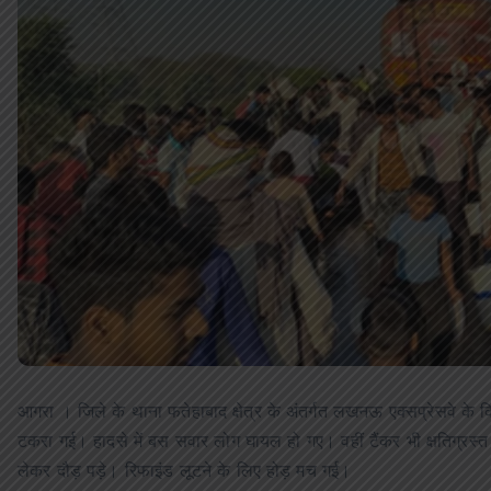
आगरा । जिले के थाना फतेहाबाद क्षेत्र के अंतर्गत लखनऊ एक्सप्रेसवे के 
टकरा गई। हादसे में बस सवार लोग घायल हो गए। वहीं टैंकर भी क्षतिग्रस्
लेकर दौड़ पड़े। रिफाइंड लूटने के लिए होड़ मच गई।