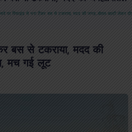
रेसवे पर रिफाइंड से भरा टैंकर बस से टकराया, मदद की जगह…बोतल-बाल्टी लेकर दौ
टैंकर बस से टकराया, मदद की
ग, मच गई लूट
PUBLIC
आजमगढ़
उत्तर प्रदेश
दुर्घ