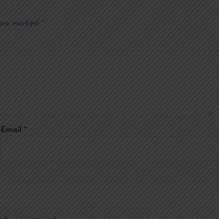
 are marked
*
Email
*