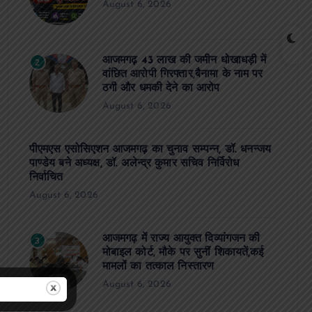
August 6, 2026
आजमगढ़ 43 लाख की जमीन धोखाधड़ी में
2
वांछित आरोपी गिरफ्तार,बैनामा के नाम पर
ठगी और धमकी देने का आरोप
August 6, 2026
पीएमएस एसोसिएशन आजमगढ़ का चुनाव सम्पन्न, डॉ. धनन्जय
पाण्डेय बने अध्यक्ष, डॉ. अलेन्द्र कुमार सचिव निर्विरोध
निर्वाचित
August 6, 2026
आजमगढ़ में राज्य आयुक्त दिव्यांगजन की
3
मोबाइल कोर्ट, मौके पर सुनीं शिकायतें,कई
मामलों का तत्काल निस्तारण
August 6, 2026