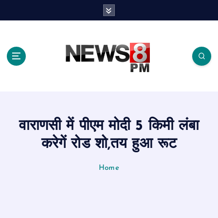
S
k
i
p
t
o
c
o
n
t
e
वाराणसी में पीएम मोदी 5 किमी लंबा
n
t
करेगें रोड शो,तय हुआ रूट
Home