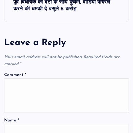
पूर्व विधायक की बेटी के साथ दुष्कर्म, वीडियो वायरल
t
करने की धमकी दे वसूले 6 करोड़
n
a
Leave a Reply
v
Your email address will not be published.
Required fields are
i
marked
*
Comment
*
g
a
t
Name
*
i