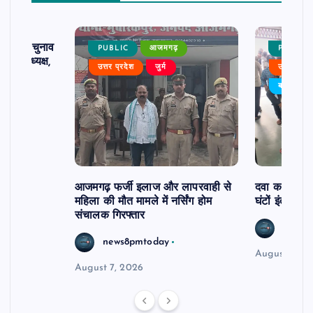
ढ़ का चुनाव
PUBLIC
आजमगढ़
PUBLIC
 बने अध्यक्ष,
उत्तर प्रदेश
जुर्म
उत्तर प्रदे
र्विरोध
बड़ी खबर
आजमगढ़ फर्जी इलाज और लापरवाही से
दवा कक्ष में ज
महिला की मौत मामले में नर्सिंग होम
घंटों इंतजार
संचालक गिरफ्तार
news8
news8pmtoday
August 6, 2
August 7, 2026