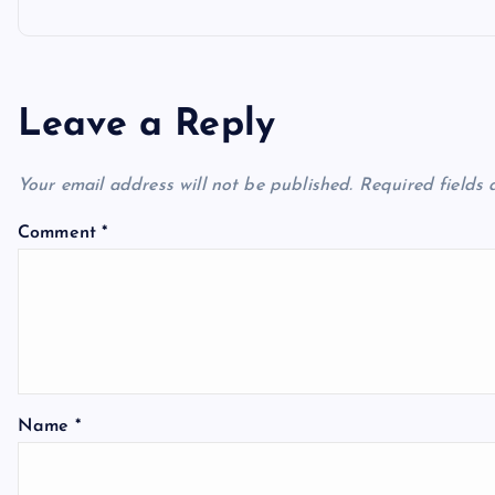
t
n
Leave a Reply
a
Your email address will not be published.
Required fields
v
Comment
*
i
g
a
Name
*
t