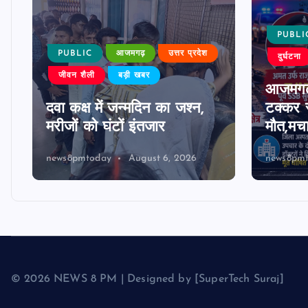
PUBLI
PUBLIC
आजमगढ़
उत्तर प्रदेश
दुर्घटना
जीवन शैली
बड़ी खबर
आजमगढ़
दवा कक्ष में जन्मदिन का जश्न,
टक्कर स
मरीजों को घंटों इंतजार
मौत,मच
news8pmtoday
August 6, 2026
news8pm
© 2026 NEWS 8 PM | Designed by [SuperTech Suraj]