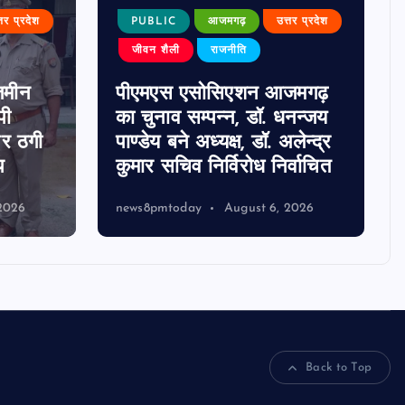
्तर प्रदेश
PUBLIC
आजमगढ़
उत्तर प्रदेश
जीवन शैली
राजनीति
जमीन
पीएमएस एसोसिएशन आजमगढ़
पी
का चुनाव सम्पन्न, डॉ. धनन्जय
पर ठगी
पाण्डेय बने अध्यक्ष, डॉ. अलेन्द्र
प
कुमार सचिव निर्विरोध निर्वाचित
2026
news8pmtoday
August 6, 2026
Back to Top