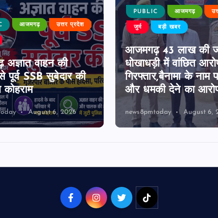
PUBLIC
आजमगढ़
उत
C
आजमगढ़
उत्तर प्रदेश
जुर्म
बड़ी खबर
आजमगढ़ 43 लाख की 
 अज्ञात वाहन की
धोखाधड़ी में वांछित आरो
े पूर्व SSB सुबेदार की
गिरफ्तार,बैनामा के नाम 
ा कोहराम
और धमकी देने का आरो
today
August 6, 2026
news8pmtoday
August 6, 