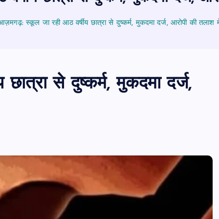
आज़मगढ़: स्कूल जा रही आठ वर्षीय छात्रा से दुष्कर्म, मुकदमा दर्ज, आरोपी की तलाश मे
त्रा से दुष्कर्म, मुकदमा दर्ज,
पीएमएस एसोसिएशन आजमगढ़ का चुनाव सम्प
डॉ. धनन्जय पाण्डेय बने अध्यक्ष, डॉ. अलेन्द्र
सचिव निर्विरोध निर्वाचित
news8pmtoday
August 6, 2026