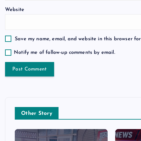
Website
i
o
Save my name, email, and website in this browser for
n
Notify me of follow-up comments by email.
Other Story