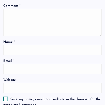
Comment
*
g
a
t
Name
*
i
o
Email
*
n
Website
Save my name, email, and website in this browser for the
next time I comment.