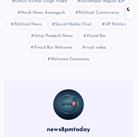
Dhruv Kumar Singh Video
Gorakhpur Region BJP
Hindi News Azamgarh
Political Controversy
Political News
Social Media Viral
UP Politics
Uttar Pradesh News
Vinod Rai
Vinod Rai Welcome
viral video
Welcome Ceremony
news8pmtoday