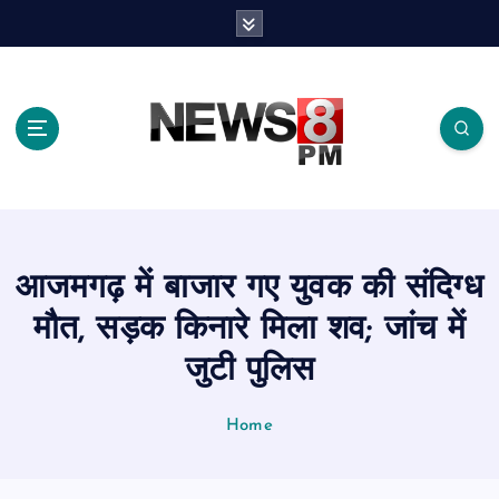
S
k
i
p
t
o
c
o
n
t
e
आजमगढ़ में बाजार गए युवक की संदिग्ध
n
t
मौत, सड़क किनारे मिला शव; जांच में
जुटी पुलिस
Home