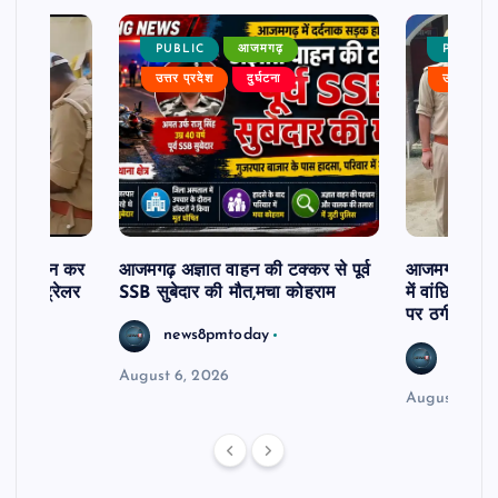
PUBLIC
आजमगढ़
PUBLIC
उत्तर प्रदेश
दुर्घटना
उत्तर प्रदे
म से दर्शन कर
आजमगढ़ अज्ञात वाहन की टक्कर से पूर्व
आजमगढ़ 43 ल
र खड़े ट्रेलर
SSB सुबेदार की मौत,मचा कोहराम
में वांछित आरो
पर ठगी और ध
news8pmtoday
news8
August 6, 2026
August 6, 2