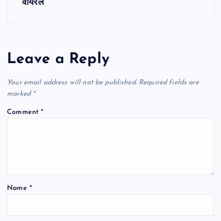
n
वायरल
a
v
Leave a Reply
i
Your email address will not be published.
Required fields are
g
marked
*
Comment
*
a
t
i
Name
*
o
n