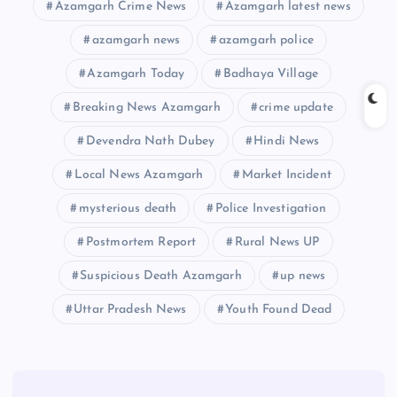
Azamgarh Crime News
Azamgarh latest news
azamgarh news
azamgarh police
Azamgarh Today
Badhaya Village
Breaking News Azamgarh
crime update
Devendra Nath Dubey
Hindi News
Local News Azamgarh
Market Incident
mysterious death
Police Investigation
Postmortem Report
Rural News UP
Suspicious Death Azamgarh
up news
Uttar Pradesh News
Youth Found Dead