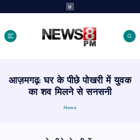
S
k
i
p
t
o
c
o
n
t
e
आज़मगढ़: घर के पीछे पोखरी में युवक
n
t
का शव मिलने से सनसनी
Home