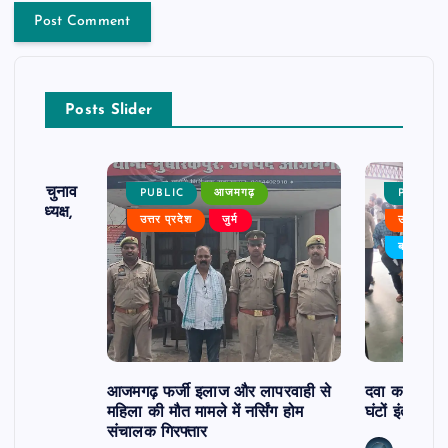
Posts Slider
ढ़ का चुनाव
PUBLIC
आजमगढ़
PUBLIC
 बने अध्यक्ष,
उत्तर प्रदेश
जुर्म
उत्तर प्रदे
र्विरोध
बड़ी खबर
आजमगढ़ फर्जी इलाज और लापरवाही से
दवा कक्ष में ज
महिला की मौत मामले में नर्सिंग होम
घंटों इंतजार
संचालक गिरफ्तार