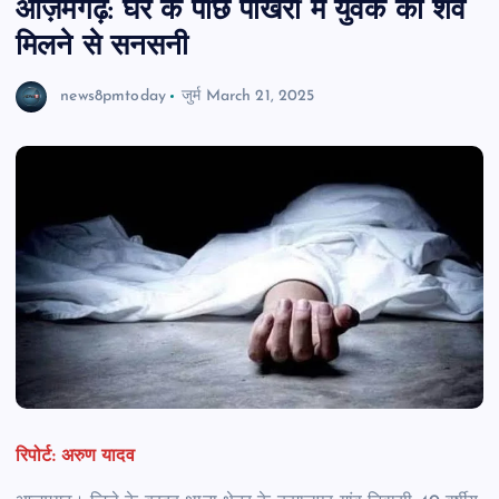
आज़मगढ़: घर के पीछे पोखरी में युवक का शव
मिलने से सनसनी
news8pmtoday
जुर्म
March 21, 2025
रिपोर्ट: अरुण यादव