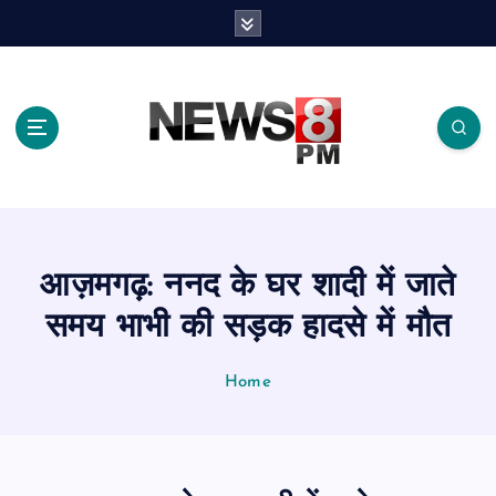
S
k
i
p
t
o
c
o
n
t
e
आज़मगढ़: ननद के घर शादी में जाते
n
t
समय भाभी की सड़क हादसे में मौत
Home