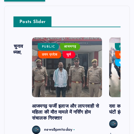
Posts Slider
ढ़ का चुनाव
PUBLIC
आजमगढ़
PUBLIC
 बने अध्यक्ष,
उत्तर प्रदेश
जुर्म
उत्तर प्रदे
र्विरोध
बड़ी खबर
आजमगढ़ फर्जी इलाज और लापरवाही से
दवा कक्ष में ज
महिला की मौत मामले में नर्सिंग होम
घंटों इंतजार
संचालक गिरफ्तार
news8
news8pmtoday