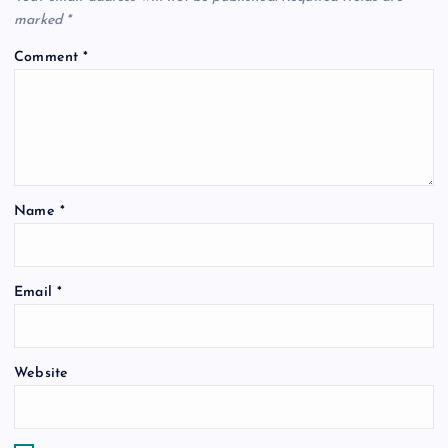
i
marked
*
Comment
*
g
a
t
Name
*
i
o
Email
*
n
Website