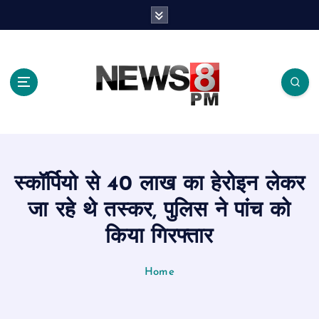
S
k
i
p
t
o
c
o
n
t
e
स्कॉर्पियो से 40 लाख का हेरोइन लेकर
n
t
जा रहे थे तस्कर, पुलिस ने पांच को
किया गिरफ्तार
Home