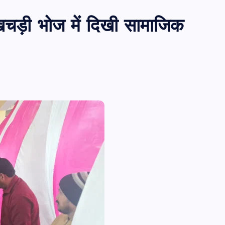
चड़ी भोज में दिखी सामाजिक
पीएमएस एसोसिएशन आजमगढ़ का चुनाव सम्प
डॉ. धनन्जय पाण्डेय बने अध्यक्ष, डॉ. अलेन्द्र
सचिव निर्विरोध निर्वाचित
news8pmtoday
August 6, 2026