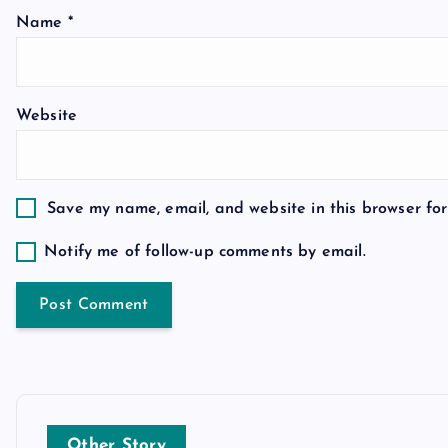
a
Name
*
t
Website
i
o
Save my name, email, and website in this browser for
n
Notify me of follow-up comments by email.
Other Story