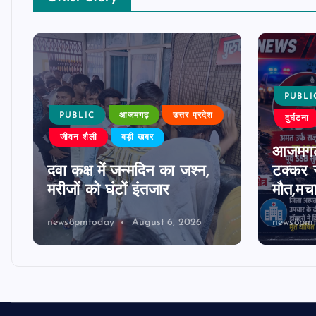
PUBLI
PUBLIC
आजमगढ़
उत्तर प्रदेश
दुर्घटना
जीवन शैली
बड़ी खबर
आजमगढ़
दवा कक्ष में जन्मदिन का जश्न,
टक्कर स
मरीजों को घंटों इंतजार
मौत,मच
news8pmtoday
August 6, 2026
news8pm