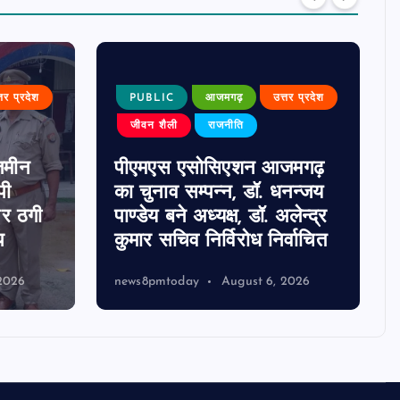
्तर प्रदेश
PUBLIC
आजमगढ़
उत्तर प्रदेश
जीवन शैली
राजनीति
जमीन
पीएमएस एसोसिएशन आजमगढ़
पी
का चुनाव सम्पन्न, डॉ. धनन्जय
पर ठगी
पाण्डेय बने अध्यक्ष, डॉ. अलेन्द्र
प
कुमार सचिव निर्विरोध निर्वाचित
2026
news8pmtoday
August 6, 2026