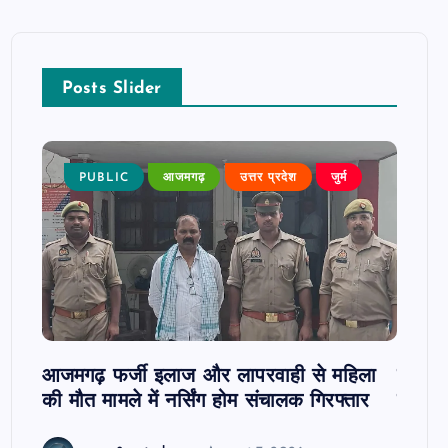
Posts Slider
न्न,
PUBLIC
आजमगढ़
उत्तर प्रदेश
जुर्म
P
 कुमार
जी
आजमगढ़ फर्जी इलाज और लापरवाही से महिला
दवा कक्
की मौत मामले में नर्सिंग होम संचालक गिरफ्तार
इंतजार