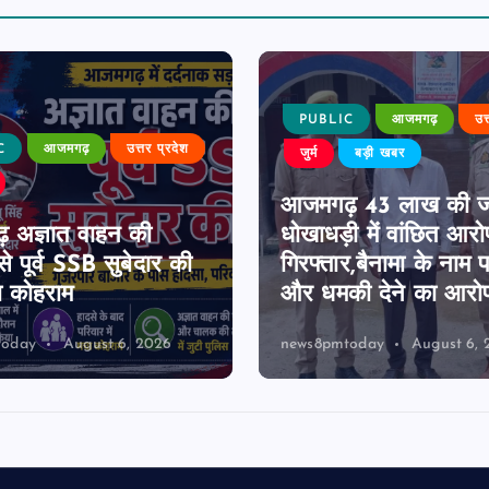
PUBLIC
आजमगढ़
उत
C
आजमगढ़
उत्तर प्रदेश
जुर्म
बड़ी खबर
आजमगढ़ 43 लाख की 
 अज्ञात वाहन की
धोखाधड़ी में वांछित आरो
े पूर्व SSB सुबेदार की
गिरफ्तार,बैनामा के नाम 
ा कोहराम
और धमकी देने का आरो
today
August 6, 2026
news8pmtoday
August 6, 