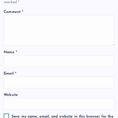
marked
*
g
Comment
*
a
t
i
Name
*
o
n
Email
*
Website
Save my name, email, and website in this browser for the