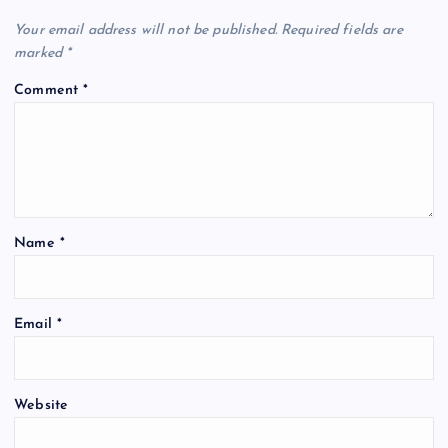
v
Your email address will not be published.
Required fields are
i
marked
*
Comment
*
g
a
t
Name
*
i
o
Email
*
n
Website