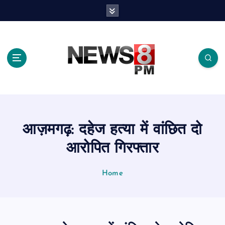
S
k
i
p
t
o
c
o
n
t
e
आज़मगढ़: दहेज हत्या में वांछित दो
n
t
आरोपित गिरफ्तार
Home