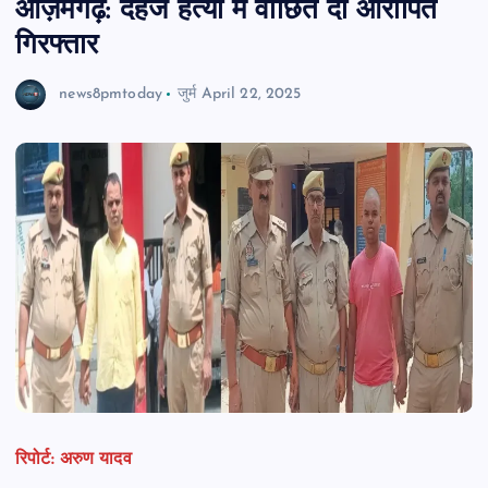
आज़मगढ़: दहेज हत्या में वांछित दो आरोपित
गिरफ्तार
news8pmtoday
जुर्म
April 22, 2025
रिपोर्ट: अरुण यादव