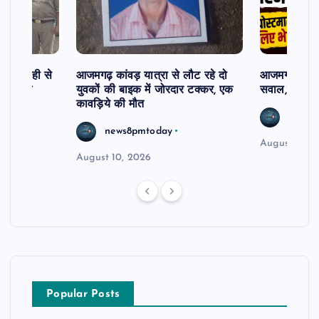
लापरवाही से
आजमगढ़ कांवड़ यात्रा से लौट रहे दो
आजमगढ़ पिता 
सिंग होम
युवकों की बाइक में जोरदार टक्कर, एक
सवाल,जहर दे
कावड़िये की मौत
news8
news8pmtoday
August 10, 
August 10, 2026
Popular Posts