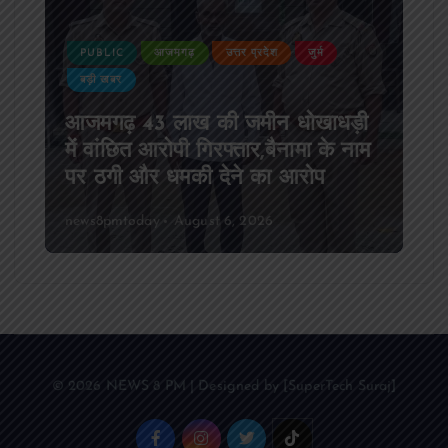
PUBLIC
आजमगढ़
उत्तर प्रदेश
जुर्म
बड़ी खबर
आजमगढ़ 43 लाख की जमीन धोखाधड़ी
में वांछित आरोपी गिरफ्तार,बैनामा के नाम
पर ठगी और धमकी देने का आरोप
news8pmtoday
August 6, 2026
© 2026 NEWS 8 PM | Designed by [SuperTech Suraj]