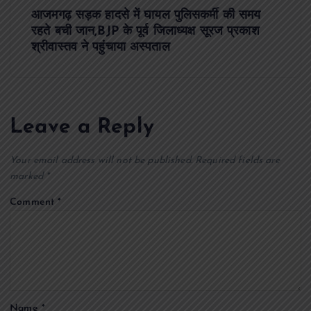
t
आजमगढ़ सड़क हादसे में घायल पुलिसकर्मी की समय
रहते बची जान,BJP के पूर्व जिलाध्यक्ष सूरज प्रकाश
n
श्रीवास्तव ने पहुंचाया अस्पताल
a
v
Leave a Reply
i
Your email address will not be published.
Required fields are
g
marked
*
Comment
*
a
t
i
Name
*