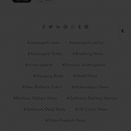
azamgarh news
azamgarh police
Azamgarh Today
Breaking News
crime update
Forensic Investigation
Hanging Body
Hindi News
Mau Railway Ticket
Mubarakpur News
Railway Station News
Sathiaon Railway Station
Unknown Dead Body
UP Crime News
Uttar Pradesh News