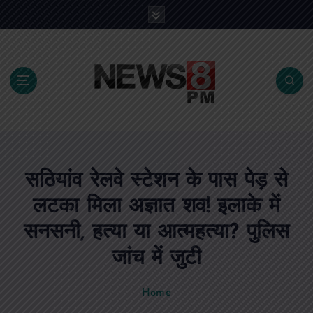
S
k
i
p
t
o
c
o
n
t
e
सठियांव रेलवे स्टेशन के पास पेड़ से
n
t
लटका मिला अज्ञात शव! इलाके में
सनसनी, हत्या या आत्महत्या? पुलिस
जांच में जुटी
Home