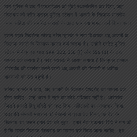
ठाणे पुलिस ने बाद में एफआईआर को मुंबई स्थानांतरित कर दिया, जहां
मंगलवार को मरीन ड्राइव पुलिस स्टेशन में आजमी के खिलाफ भारतीय
न्याय संहिता की संबंधित धाराओं के तहत एक नया मामला दर्ज किया गया।
इससे पहले शिवसेना सांसद नरेश म्हास्के ने सपा विधायक अबू आजमी के
खिलाफ वागले के खिलाफ मामला दर्ज कराया है। उन्होंने एस्टेट पुलिस
स्टेशन में बीएनएस धारा 299, 302, 356 (1) और 356 (2) के तहत
मामला दर्ज कराया है। नरेश म्हास्के ने आरोप लगाया है कि मुगल शासक
औरंगजेब की प्रशंसा करने वाली अबू आजमी की टिप्पणी से धार्मिक
भावनाओं को ठेस पहुंची है।
सांसद म्हास्के ने कहा, ‘अबू आजमी के खिलाफ देशद्रोह का मामला दर्ज
होना चाहिए। उन्हें भारत में रहने का कोई अधिकार नहीं है। औरंगजेब
जिसने हजारों हिंदू मंदिरों को नष्ट किया, महिलाओं पर अत्याचार किया,
छत्रपति संभाजी महाराज को बेरहमी से प्रताड़ित किया, वह देश के
खिलाफ था, उसने हमारे देश को लूटा। हमारे नेता एकनाथ शिंदे ने मांग की
है कि उसके खिलाफ देशद्रोह का मामला दर्ज किया जाना चाहिए। हम