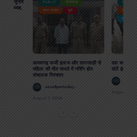
ढ़ का चुनाव
PUBLIC
आजमगढ़
PUBLIC
 बने अध्यक्ष,
उत्तर प्रदेश
जुर्म
उत्तर प्रदे
र्विरोध
बड़ी खबर
आजमगढ़ फर्जी इलाज और लापरवाही से
दवा कक्ष में ज
महिला की मौत मामले में नर्सिंग होम
घंटों इंतजार
संचालक गिरफ्तार
news8
news8pmtoday
August 6, 2
August 7, 2026