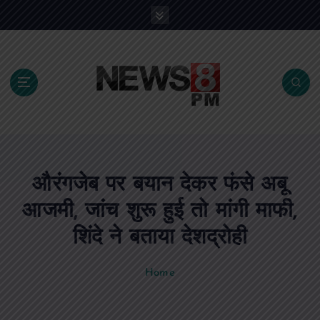
S
k
i
p
t
o
c
o
n
t
e
औरंगजेब पर बयान देकर फंसे अबू
n
t
आजमी, जांच शुरू हुई तो मांगी माफी,
शिंदे ने बताया देशद्रोही
Home