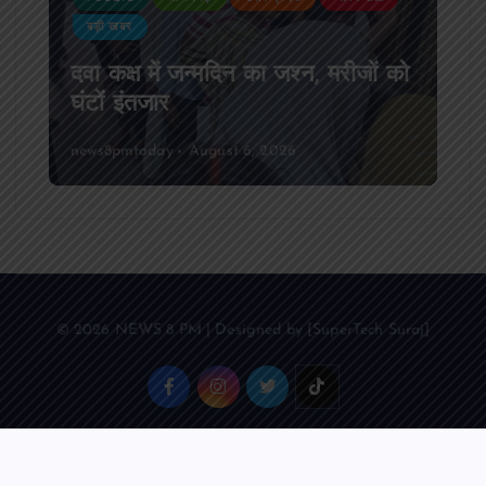
PUBLIC
आजमगढ़
उत्तर प्रदेश
दुर्घटना
आजमगढ़ अज्ञात वाहन की टक्कर से पूर्व
SSB सुबेदार की मौत,मचा कोहराम
news8pmtoday
August 6, 2026
© 2026 NEWS 8 PM | Designed by [SuperTech Suraj]
Back to Top