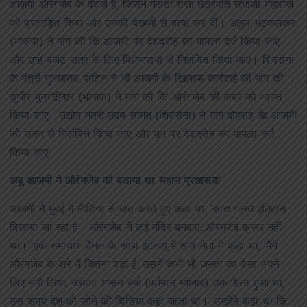
आजमी औरंगजेब के वंशज हैं, जिसने मराठा राजा छत्रपति संभाजी महाराज
को प्रताड़ित किया और उनकी बेरहमी से हत्या कर दी। अतुल भटकलकर
(भाजपा) ने मांग की कि आजमी पर देशद्रोह का मामला दर्ज किया जाए
और उन्हें बजट सत्र के लिए विधानसभा से निलंबित किया जाए। शिवसेना
के मंत्री गुलाबराव पाटिल ने भी आजमी के खिलाफ कार्रवाई की मांग की।
सुधीर मुनगंटीवार (भाजपा) ने मांग की कि औरंगजेब की कब्र को ध्वस्त
किया जाए। उद्योग मंत्री उदय सामंत (शिवसेना) ने मांग दोहराई कि आजमी
को सदन से निलंबित किया जाए और उन पर देशद्रोह का मामला दर्ज
किया जाए।
अबू आजमी ने औरंगजेब को बताया था ‘महान प्रशासक’
आजमी ने मुंबई में मीडिया से बात करते हुए कहा था, ‘सारा गलत इतिहास
दिखाया जा रहा है। औरंगजेब ने कई मंदिर बनवाए…औरंगजेब क्रूर नहीं
था।’ एक समाचार चैनल के साथ इंटरव्यू में सपा नेता ने कहा था, ‘मैंने
औरंगजेब के बारे में जितना पढ़ा है, उसने कभी भी जनता का पैसा अपने
लिए नहीं लिया, उसका शासन बर्मा (वर्तमान म्यांमार) तक फैला हुआ था,
उस समय देश को सोने की चिड़िया कहा जाता था।’ उन्होंने कहा था कि