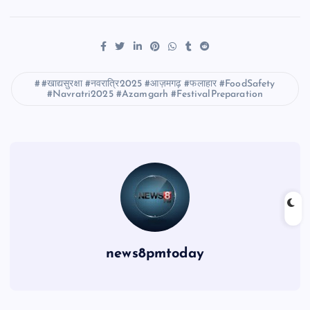
#खाद्यसुरक्षा #नवरात्रि2025 #आज़मगढ़ #फलाहार #FoodSafety
#Navratri2025 #Azamgarh #FestivalPreparation
news8pmtoday