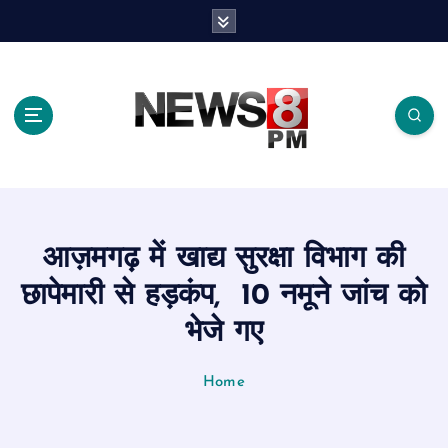
S
k
i
p
t
o
c
o
n
t
e
आज़मगढ़ में खाद्य सुरक्षा विभाग की
n
t
छापेमारी से हड़कंप, 10 नमूने जांच को
भेजे गए
Home