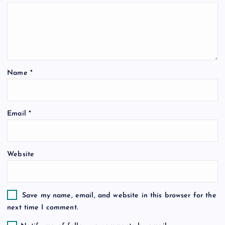
a
t
i
Name
*
o
n
Email
*
Website
Save my name, email, and website in this browser for the
next time I comment.