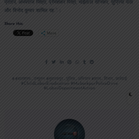
प्रताप, अभयराज मिश्रा, प्रेमशंकर मिश्र, भाईलाल सोनकर, सुप्रिया पाल
और विनोद कुमार शामिल रह
े।
Share this:
More
#बालश्रम_उन्मूलन #मुबारकपुर_पुलिस_अभियान #श्रम_विभाग_कार्रवाई
#ChildLaborEradication #MubarkpurPoliceDrive
#LaborDepartmentAction