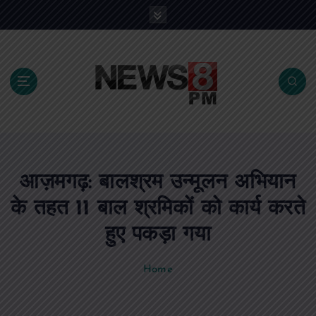
S
k
i
p
t
o
c
o
n
t
e
आज़मगढ़: बालश्रम उन्मूलन अभियान
n
t
के तहत 11 बाल श्रमिकों को कार्य करते
हुए पकड़ा गया
Home