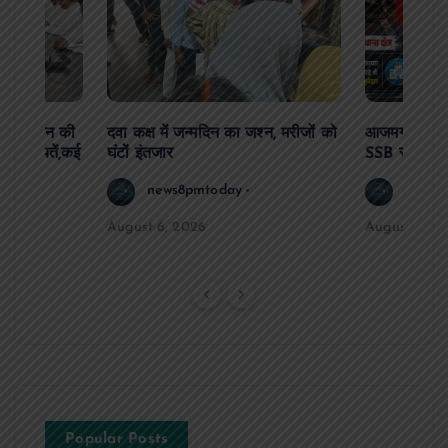
दिव्यांगजन की
दवा कक्ष में जन्मदिन का जश्न, मरीजों को
आजमगढ़ अज्ञात
ीं शिकायतें,कई
घंटों इंतजार
SSB सुबेदार 
रण
news8pmtoday
news8
August 6, 2026
August 6, 2
Popular Posts