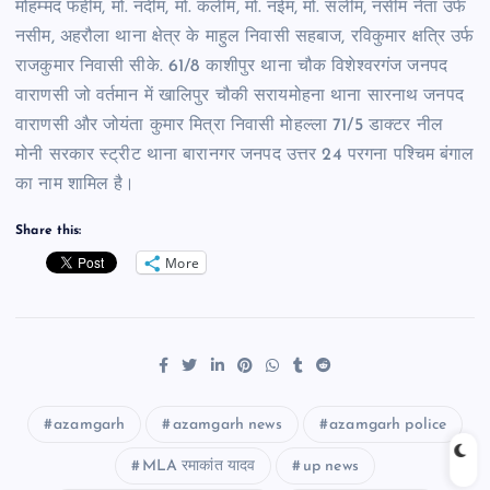
मोहम्मद फहीम, मो. नदीम, मो. कलीम, मो. नईम, मो. सलीम, नसीम नेता उर्फ
नसीम, अहरौला थाना क्षेत्र के माहुल निवासी सहबाज, रविकुमार क्षत्रि उर्फ
राजकुमार निवासी सीके. 61/8 काशीपुर थाना चौक विशेश्वरगंज जनपद
वाराणसी जो वर्तमान में खालिपुर चौकी सरायमोहना थाना सारनाथ जनपद
वाराणसी और जोयंता कुमार मित्रा निवासी मोहल्ला 71/5 डाक्टर नील
मोनी सरकार स्ट्रीट थाना बारानगर जनपद उत्तर 24 परगना पश्चिम बंगाल
का नाम शामिल है।
Share this:
More
azamgarh
azamgarh news
azamgarh police
MLA रमाकांत यादव
up news