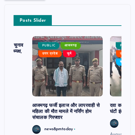
Posts Slider
ढ़ का चुनाव
PUBLIC
आजमगढ़
PUBLIC
 बने अध्यक्ष,
उत्तर प्रदेश
जुर्म
उत्तर प्रदे
र्विरोध
बड़ी खबर
आजमगढ़ फर्जी इलाज और लापरवाही से
दवा कक्ष में ज
महिला की मौत मामले में नर्सिंग होम
घंटों इंतजार
संचालक गिरफ्तार
news8
news8pmtoday
August 6, 2