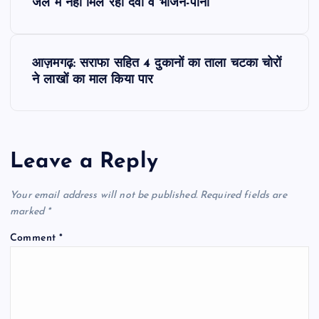
o
जेल में नहीं मिल रहा दवा व भोजन-पानी
s
आज़मगढ़: सराफा सहित 4 दुकानों का ताला चटका चोरों
t
ने लाखों का माल किया पार
n
a
Leave a Reply
v
Your email address will not be published.
Required fields are
i
marked
*
Comment
*
g
a