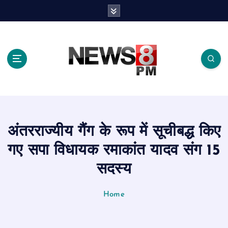
S
k
i
p
t
o
c
o
n
t
e
अंतरराज्यीय गैंग के रूप में सूचीबद्ध किए
n
t
गए सपा विधायक रमाकांत यादव संग 15
सदस्य
Home