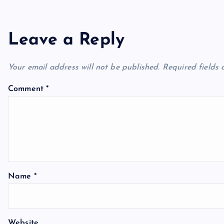
n
Leave a Reply
a
Your email address will not be published.
Required fields
v
Comment
*
i
g
a
Name
*
t
i
Website