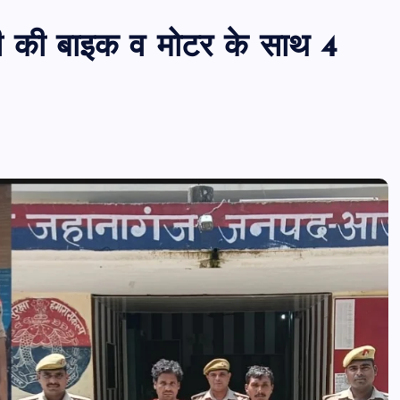
री की बाइक व मोटर के साथ 4
पीएमएस एसोसिएशन आजमगढ़ का चुनाव सम्प
डॉ. धनन्जय पाण्डेय बने अध्यक्ष, डॉ. अलेन्द्र
सचिव निर्विरोध निर्वाचित
news8pmtoday
August 6, 2026