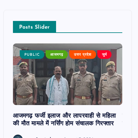
Posts Slider
न्न,
PUBLIC
आजमगढ़
उत्तर प्रदेश
जुर्म
P
 कुमार
जी
आजमगढ़ फर्जी इलाज और लापरवाही से महिला
दवा कक्
की मौत मामले में नर्सिंग होम संचालक गिरफ्तार
इंतजार