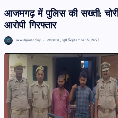
आजमगढ़ में पुलिस की सख्ती: चो
आरोपी गिरफ्तार
news8pmtoday
आजमगढ़
,
जुर्म
September 5, 2025