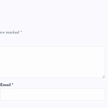
 are marked
*
Email
*